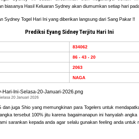
an biasanya Hasil Keluaran Sydney akan diumumkan setiap hari pad
an Sydney Togel Hari Ini yang diberikan langsung dari Sang Pakar !!
Prediksi Eyang Sidney Terjitu Hari Ini
834062
86 - 43 - 20
2063
NAGA
 Selasa 20 Januari 2026
S dan juga Shio yang memungkinan para Togelers untuk mendapatka
angka tersebut 100% jitu karena bagaimanapun ini hanyalah angka 
Kami sarankan kepada anda agar selalu gunakan feeling anda untu