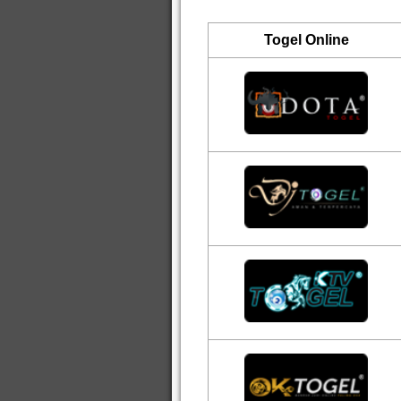
Togel Online