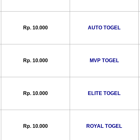
Rp. 10.000
AUTO TOGEL
Rp. 10.000
MVP TOGEL
Rp. 10.000
ELITE TOGEL
Rp. 10.000
ROYAL TOGEL