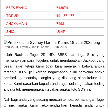
BBFS EYANG
713974
TOP 2D
19 - 37 - 77
ANGKA MAIN
7493
SHIO
ULAR
Prediksi Jitu Sydney Hari Ini Kamis 18 Juni 2026
Inilah Racikan Togel 2D, 4D, BBFS dan juga Shio yang
memungkinan para Togelers untuk mendapatkan Jackpot yang
besar, akan tetapi kami tidak bisa menyakini bahwa angka
tersebut 100% jitu karena bagaimanapun ini hanyalah angka
prediksi agar nantinya angka yang dipasang akan keluar dan
kena. Kami sarankan kepada anda agar selalu gunakan feeling
anda untuk memenangkan tebakan angka Toto SDY ini.
Nah bagi anda yang sedang mencari tempat pemasangan Togel
Online, maka kami rekomendasikan kepada anda untuk