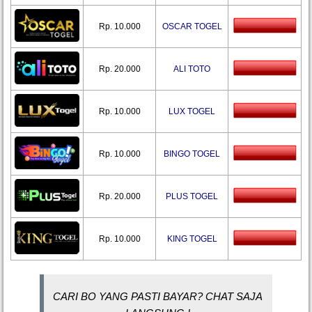
Rp. 10.000
OSCAR TOGEL
Rp. 20.000
ALI TOTO
Rp. 10.000
LUX TOGEL
Rp. 10.000
BINGO TOGEL
Rp. 20.000
PLUS TOGEL
Rp. 10.000
KING TOGEL
CARI BO YANG PASTI BAYAR? CHAT SAJA