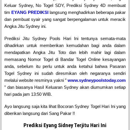
Keluar Sydney, No Togel SDY, Prediksi Sydney 4D membuat
tim
EYANG PREDIKSI
langsung menghadirkan beberapa pakar
dan pembuat syair yang sangat berpengalaman untuk meracik
Angka Jitu Sydney ini.
Prediksi Jitu Sydney Pools Hari Ini tentunya semata-mata
dihadirkan untuk memberikan kemudahan bagi anda dalam
mendapatkan Angka Jitu Toto dan lebih mahir lagi dalam
memasang Nomor Togel di Bandar Togel Online kesayangan
anda, sebelum itu perlu untuk anda ketahui bahwa Pasaran
Togel Sydney ini sudah diresmikan oleh negaranya sendiri
melalui website resminya yakni ”
www.sydneypoolstoday.com
” dan biasanya Hasil Keluaran Sydney akan diumumkan setiap
hari pada jam 13:50 WIB.
Ayo langsung saja kita lihat Bocoran Sydney Togel Hari Ini yang
diberikan langsung dari Sang Pakar !!
Prediksi Eyang Sidney Terjitu Hari Ini