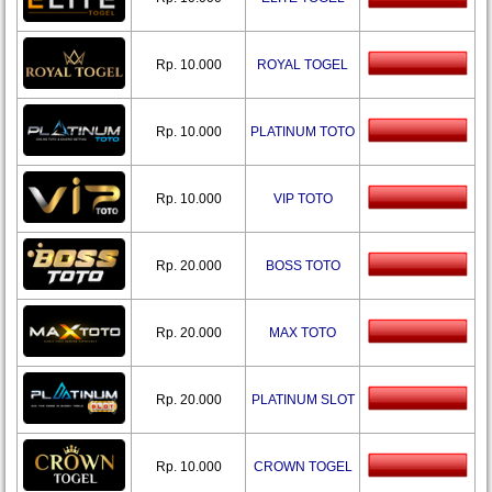
Rp. 10.000
ROYAL TOGEL
Rp. 10.000
PLATINUM TOTO
Rp. 10.000
VIP TOTO
Rp. 20.000
BOSS TOTO
Rp. 20.000
MAX TOTO
Rp. 20.000
PLATINUM SLOT
Rp. 10.000
CROWN TOGEL