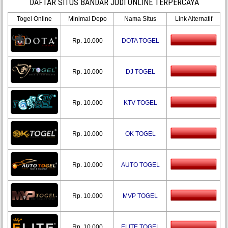
DAFTAR SITUS BANDAR JUDI ONLINE TERPERCAYA
Togel Online
Minimal Depo
Nama Situs
Link Alternatif
Rp. 10.000
DOTA TOGEL
Rp. 10.000
DJ TOGEL
Rp. 10.000
KTV TOGEL
Rp. 10.000
OK TOGEL
Rp. 10.000
AUTO TOGEL
Rp. 10.000
MVP TOGEL
Rp. 10.000
ELITE TOGEL