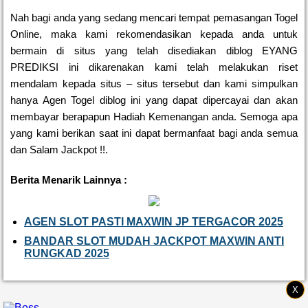
Nah bagi anda yang sedang mencari tempat pemasangan Togel
Online, maka kami rekomendasikan kepada anda untuk
bermain di situs yang telah disediakan diblog EYANG
PREDIKSI ini dikarenakan kami telah melakukan riset
mendalam kepada situs – situs tersebut dan kami simpulkan
hanya Agen Togel diblog ini yang dapat dipercayai dan akan
membayar berapapun Hadiah Kemenangan anda. Semoga apa
yang kami berikan saat ini dapat bermanfaat bagi anda semua
dan Salam Jackpot !!.
Berita Menarik Lainnya :
AGEN SLOT PASTI MAXWIN JP TERGACOR 2025
BANDAR SLOT MUDAH JACKPOT MAXWIN ANTI
RUNGKAD 2025
X