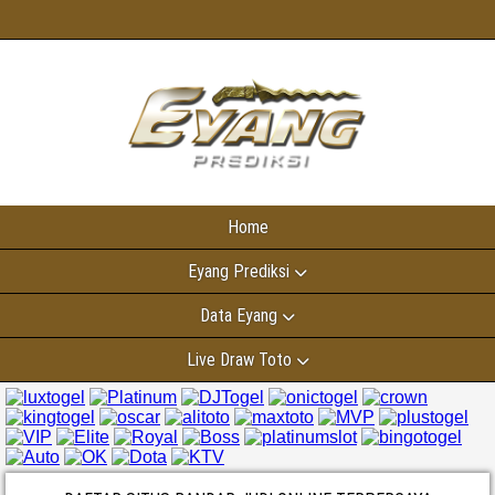
Home
Eyang Prediksi
Data Eyang
Live Draw Toto