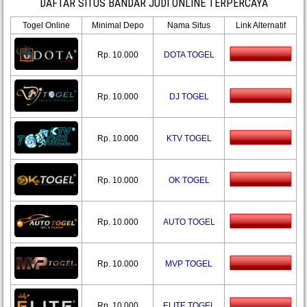
DAFTAR SITUS BANDAR JUDI ONLINE TERPERCAYA
Togel Online
Minimal Depo
Nama Situs
Link Alternatif
Rp. 10.000
DOTA TOGEL
Rp. 10.000
DJ TOGEL
Rp. 10.000
KTV TOGEL
Rp. 10.000
OK TOGEL
Rp. 10.000
AUTO TOGEL
Rp. 10.000
MVP TOGEL
Rp. 10.000
ELITE TOGEL