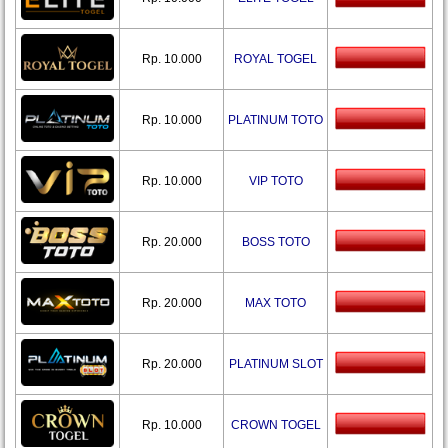
Rp. 10.000
ROYAL TOGEL
Rp. 10.000
PLATINUM TOTO
Rp. 10.000
VIP TOTO
Rp. 20.000
BOSS TOTO
Rp. 20.000
MAX TOTO
Rp. 20.000
PLATINUM SLOT
Rp. 10.000
CROWN TOGEL