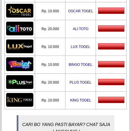
Rp. 10.000
OSCAR TOGEL
Rp. 20.000
ALI TOTO
Rp. 10.000
LUX TOGEL
Rp. 10.000
BINGO TOGEL
Rp. 20.000
PLUS TOGEL
Rp. 10.000
KING TOGEL
CARI BO YANG PASTI BAYAR? CHAT SAJA