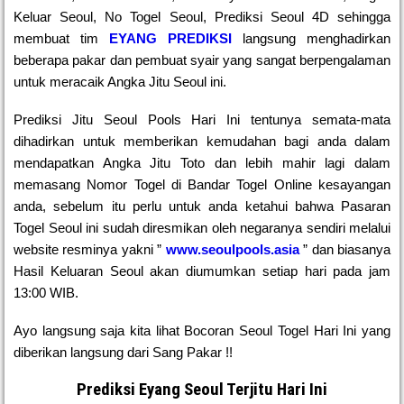
Keluar Seoul, No Togel Seoul, Prediksi Seoul 4D sehingga
membuat tim
EYANG PREDIKSI
langsung menghadirkan
beberapa pakar dan pembuat syair yang sangat berpengalaman
untuk meracaik Angka Jitu Seoul ini.
Prediksi Jitu Seoul Pools Hari Ini tentunya semata-mata
dihadirkan untuk memberikan kemudahan bagi anda dalam
mendapatkan Angka Jitu Toto dan lebih mahir lagi dalam
memasang Nomor Togel di Bandar Togel Online kesayangan
anda, sebelum itu perlu untuk anda ketahui bahwa Pasaran
Togel Seoul ini sudah diresmikan oleh negaranya sendiri melalui
website resminya yakni ”
www.seoulpools.asia
” dan biasanya
Hasil Keluaran Seoul akan diumumkan setiap hari pada jam
13:00 WIB.
Ayo langsung saja kita lihat Bocoran Seoul Togel Hari Ini yang
diberikan langsung dari Sang Pakar !!
Prediksi Eyang Seoul Terjitu Hari Ini