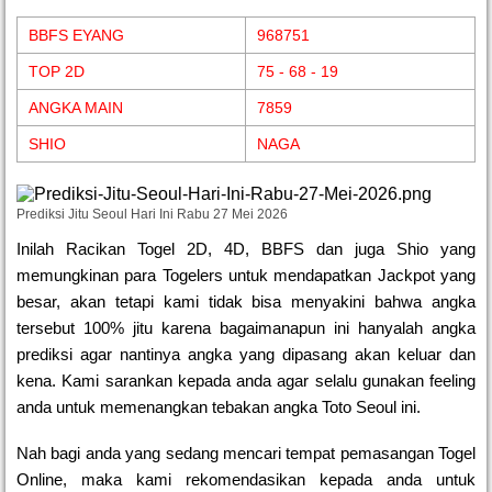
BBFS EYANG
968751
TOP 2D
75 - 68 - 19
ANGKA MAIN
7859
SHIO
NAGA
Prediksi Jitu Seoul Hari Ini Rabu 27 Mei 2026
Inilah Racikan Togel 2D, 4D, BBFS dan juga Shio yang
memungkinan para Togelers untuk mendapatkan Jackpot yang
besar, akan tetapi kami tidak bisa menyakini bahwa angka
tersebut 100% jitu karena bagaimanapun ini hanyalah angka
prediksi agar nantinya angka yang dipasang akan keluar dan
kena. Kami sarankan kepada anda agar selalu gunakan feeling
anda untuk memenangkan tebakan angka Toto Seoul ini.
Nah bagi anda yang sedang mencari tempat pemasangan Togel
Online, maka kami rekomendasikan kepada anda untuk