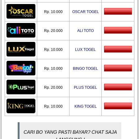
Rp. 10.000
OSCAR TOGEL
Rp. 20.000
ALI TOTO
Rp. 10.000
LUX TOGEL
Rp. 10.000
BINGO TOGEL
Rp. 20.000
PLUS TOGEL
Rp. 10.000
KING TOGEL
CARI BO YANG PASTI BAYAR? CHAT SAJA