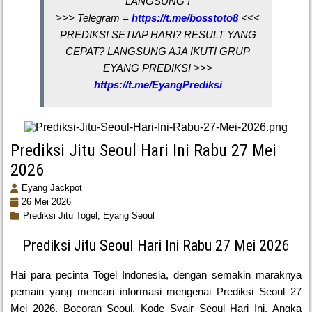
LANGSUNG !
>>> Telegram =
https://t.me/bosstoto8
<<<
PREDIKSI SETIAP HARI? RESULT YANG
CEPAT? LANGSUNG AJA IKUTI GRUP
EYANG PREDIKSI >>>
https://t.me/EyangPrediksi
Prediksi Jitu Seoul Hari Ini Rabu 27 Mei
2026
Eyang Jackpot
26 Mei 2026
Prediksi Jitu Togel,
Eyang Seoul
Prediksi Jitu Seoul Hari Ini Rabu 27 Mei 2026
Hai para pecinta Togel Indonesia, dengan semakin maraknya
pemain yang mencari informasi mengenai Prediksi Seoul 27
Mei 2026, Bocoran Seoul, Kode Syair Seoul Hari Ini, Angka