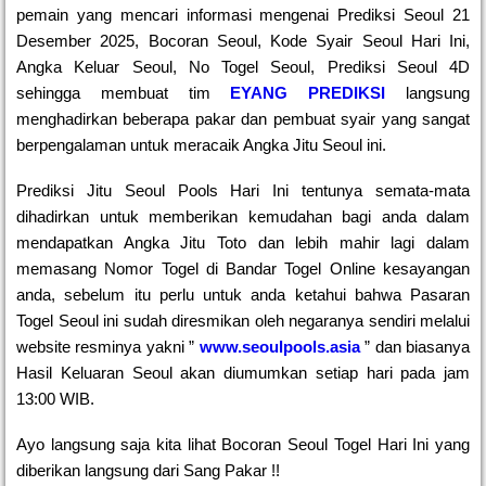
pemain yang mencari informasi mengenai Prediksi Seoul 21
Desember 2025, Bocoran Seoul, Kode Syair Seoul Hari Ini,
Angka Keluar Seoul, No Togel Seoul, Prediksi Seoul 4D
sehingga membuat tim
EYANG PREDIKSI
langsung
menghadirkan beberapa pakar dan pembuat syair yang sangat
berpengalaman untuk meracaik Angka Jitu Seoul ini.
Prediksi Jitu Seoul Pools Hari Ini tentunya semata-mata
dihadirkan untuk memberikan kemudahan bagi anda dalam
mendapatkan Angka Jitu Toto dan lebih mahir lagi dalam
memasang Nomor Togel di Bandar Togel Online kesayangan
anda, sebelum itu perlu untuk anda ketahui bahwa Pasaran
Togel Seoul ini sudah diresmikan oleh negaranya sendiri melalui
website resminya yakni ”
www.seoulpools.asia
” dan biasanya
Hasil Keluaran Seoul akan diumumkan setiap hari pada jam
13:00 WIB.
Ayo langsung saja kita lihat Bocoran Seoul Togel Hari Ini yang
diberikan langsung dari Sang Pakar !!