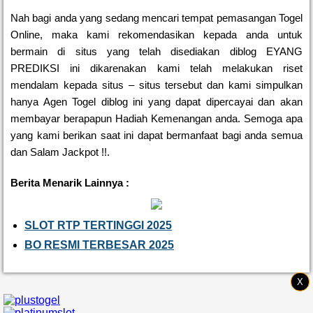
Nah bagi anda yang sedang mencari tempat pemasangan Togel
Online, maka kami rekomendasikan kepada anda untuk
bermain di situs yang telah disediakan diblog EYANG
PREDIKSI ini dikarenakan kami telah melakukan riset
mendalam kepada situs – situs tersebut dan kami simpulkan
hanya Agen Togel diblog ini yang dapat dipercayai dan akan
membayar berapapun Hadiah Kemenangan anda. Semoga apa
yang kami berikan saat ini dapat bermanfaat bagi anda semua
dan Salam Jackpot !!.
Berita Menarik Lainnya :
SLOT RTP TERTINGGI 2025
BO RESMI TERBESAR 2025
X