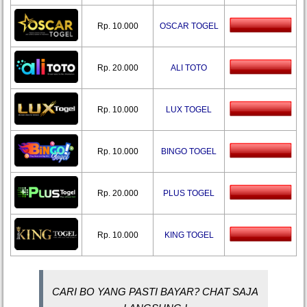
Rp. 10.000
OSCAR TOGEL
Rp. 20.000
ALI TOTO
Rp. 10.000
LUX TOGEL
Rp. 10.000
BINGO TOGEL
Rp. 20.000
PLUS TOGEL
Rp. 10.000
KING TOGEL
CARI BO YANG PASTI BAYAR? CHAT SAJA