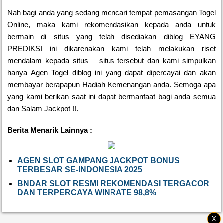
Nah bagi anda yang sedang mencari tempat pemasangan Togel
Online, maka kami rekomendasikan kepada anda untuk
bermain di situs yang telah disediakan diblog EYANG
PREDIKSI ini dikarenakan kami telah melakukan riset
mendalam kepada situs – situs tersebut dan kami simpulkan
hanya Agen Togel diblog ini yang dapat dipercayai dan akan
membayar berapapun Hadiah Kemenangan anda. Semoga apa
yang kami berikan saat ini dapat bermanfaat bagi anda semua
dan Salam Jackpot !!.
Berita Menarik Lainnya :
AGEN SLOT GAMPANG JACKPOT BONUS
TERBESAR SE-INDONESIA 2025
BNDAR SLOT RESMI REKOMENDASI TERGACOR
DAN TERPERCAYA WINRATE 98,8%
X