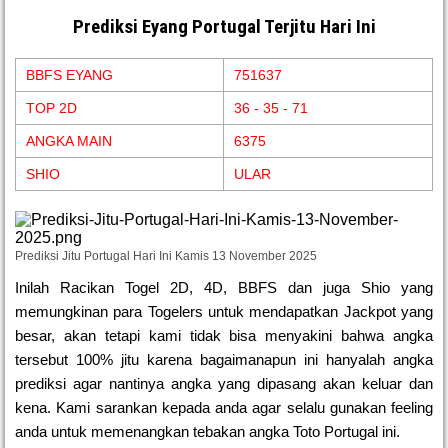
Prediksi Eyang Portugal Terjitu Hari Ini
BBFS EYANG
751637
TOP 2D
36 - 35 - 71
ANGKA MAIN
6375
SHIO
ULAR
Prediksi Jitu Portugal Hari Ini Kamis 13 November 2025
Inilah Racikan Togel 2D, 4D, BBFS dan juga Shio yang
memungkinan para Togelers untuk mendapatkan Jackpot yang
besar, akan tetapi kami tidak bisa menyakini bahwa angka
tersebut 100% jitu karena bagaimanapun ini hanyalah angka
prediksi agar nantinya angka yang dipasang akan keluar dan
kena. Kami sarankan kepada anda agar selalu gunakan feeling
anda untuk memenangkan tebakan angka Toto Portugal ini.