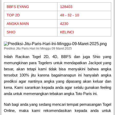
BBFS EYANG
128403
TOP 2D
48 - 32 - 10
ANGKA MAIN
4230
SHIO
KELINCI
Prediksi Jitu Paris Hari Ini Minggu 09 Maret 2025
Inilah Racikan Togel 2D, 4D, BBFS dan juga Shio yang
memungkinan para Togelers untuk mendapatkan Jackpot yang
besar, akan tetapi kami tidak bisa menyakini bahwa angka
tersebut 100% jitu karena bagaimanapun ini hanyalah angka
prediksi agar nantinya angka yang dipasang akan keluar dan
kena. Kami sarankan kepada anda agar selalu gunakan feeling
anda untuk memenangkan tebakan angka Toto Paris ini.
Nah bagi anda yang sedang mencari tempat pemasangan Togel
Online, maka kami rekomendasikan kepada anda untuk