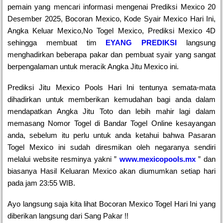
pemain yang mencari informasi mengenai Prediksi Mexico 20
Desember 2025, Bocoran Mexico, Kode Syair Mexico Hari Ini,
Angka Keluar Mexico,No Togel Mexico, Prediksi Mexico 4D
sehingga membuat tim
EYANG PREDIKSI
langsung
menghadirkan beberapa pakar dan pembuat syair yang sangat
berpengalaman untuk meracik Angka Jitu Mexico ini.
Prediksi Jitu Mexico Pools Hari Ini tentunya semata-mata
dihadirkan untuk memberikan kemudahan bagi anda dalam
mendapatkan Angka Jitu Toto dan lebih mahir lagi dalam
memasang Nomor Togel di Bandar Togel Online kesayangan
anda, sebelum itu perlu untuk anda ketahui bahwa Pasaran
Togel Mexico ini sudah diresmikan oleh negaranya sendiri
melalui website resminya yakni ”
www.mexicopools.mx
” dan
biasanya Hasil Keluaran Mexico akan diumumkan setiap hari
pada jam 23:55 WIB.
Ayo langsung saja kita lihat Bocoran Mexico Togel Hari Ini yang
diberikan langsung dari Sang Pakar !!