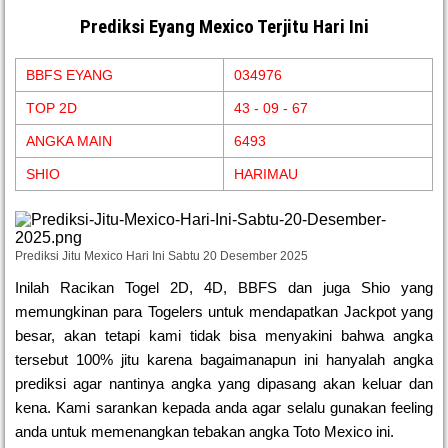
Prediksi Eyang Mexico Terjitu Hari Ini
BBFS EYANG
034976
TOP 2D
43 - 09 - 67
ANGKA MAIN
6493
SHIO
HARIMAU
Prediksi Jitu Mexico Hari Ini Sabtu 20 Desember 2025
Inilah Racikan Togel 2D, 4D, BBFS dan juga Shio yang
memungkinan para Togelers untuk mendapatkan Jackpot yang
besar, akan tetapi kami tidak bisa menyakini bahwa angka
tersebut 100% jitu karena bagaimanapun ini hanyalah angka
prediksi agar nantinya angka yang dipasang akan keluar dan
kena. Kami sarankan kepada anda agar selalu gunakan feeling
anda untuk memenangkan tebakan angka Toto Mexico ini.