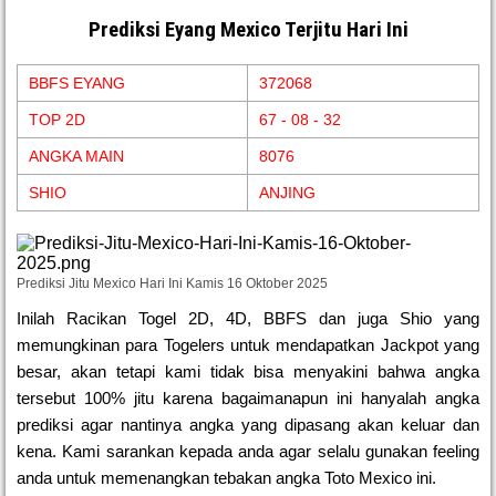
Prediksi Eyang Mexico Terjitu Hari Ini
BBFS EYANG
372068
TOP 2D
67 - 08 - 32
ANGKA MAIN
8076
SHIO
ANJING
Prediksi Jitu Mexico Hari Ini Kamis 16 Oktober 2025
Inilah Racikan Togel 2D, 4D, BBFS dan juga Shio yang
memungkinan para Togelers untuk mendapatkan Jackpot yang
besar, akan tetapi kami tidak bisa menyakini bahwa angka
tersebut 100% jitu karena bagaimanapun ini hanyalah angka
prediksi agar nantinya angka yang dipasang akan keluar dan
kena. Kami sarankan kepada anda agar selalu gunakan feeling
anda untuk memenangkan tebakan angka Toto Mexico ini.