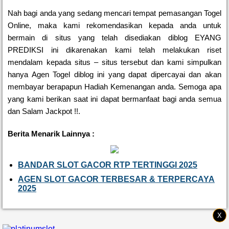
Nah bagi anda yang sedang mencari tempat pemasangan Togel
Online, maka kami rekomendasikan kepada anda untuk
bermain di situs yang telah disediakan diblog EYANG
PREDIKSI ini dikarenakan kami telah melakukan riset
mendalam kepada situs – situs tersebut dan kami simpulkan
hanya Agen Togel diblog ini yang dapat dipercayai dan akan
membayar berapapun Hadiah Kemenangan anda. Semoga apa
yang kami berikan saat ini dapat bermanfaat bagi anda semua
dan Salam Jackpot !!.
Berita Menarik Lainnya :
BANDAR SLOT GACOR RTP TERTINGGI 2025
AGEN SLOT GACOR TERBESAR & TERPERCAYA
2025
X