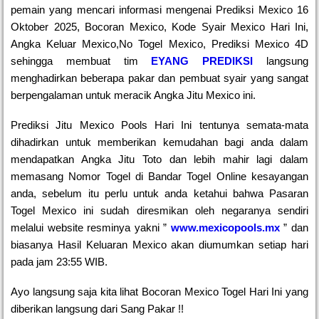
pemain yang mencari informasi mengenai Prediksi Mexico 16
Oktober 2025, Bocoran Mexico, Kode Syair Mexico Hari Ini,
Angka Keluar Mexico,No Togel Mexico, Prediksi Mexico 4D
sehingga membuat tim
EYANG PREDIKSI
langsung
menghadirkan beberapa pakar dan pembuat syair yang sangat
berpengalaman untuk meracik Angka Jitu Mexico ini.
Prediksi Jitu Mexico Pools Hari Ini tentunya semata-mata
dihadirkan untuk memberikan kemudahan bagi anda dalam
mendapatkan Angka Jitu Toto dan lebih mahir lagi dalam
memasang Nomor Togel di Bandar Togel Online kesayangan
anda, sebelum itu perlu untuk anda ketahui bahwa Pasaran
Togel Mexico ini sudah diresmikan oleh negaranya sendiri
melalui website resminya yakni ”
www.mexicopools.mx
” dan
biasanya Hasil Keluaran Mexico akan diumumkan setiap hari
pada jam 23:55 WIB.
Ayo langsung saja kita lihat Bocoran Mexico Togel Hari Ini yang
diberikan langsung dari Sang Pakar !!