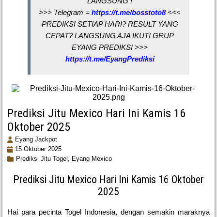
LANGSUNG !
>>> Telegram =
https://t.me/bosstoto8
<<<
PREDIKSI SETIAP HARI? RESULT YANG
CEPAT? LANGSUNG AJA IKUTI GRUP
EYANG PREDIKSI >>>
https://t.me/EyangPrediksi
Prediksi Jitu Mexico Hari Ini Kamis 16
Oktober 2025
Eyang Jackpot
15 Oktober 2025
Prediksi Jitu Togel,
Eyang Mexico
Prediksi Jitu Mexico Hari Ini Kamis 16 Oktober
2025
Hai para pecinta Togel Indonesia, dengan semakin maraknya