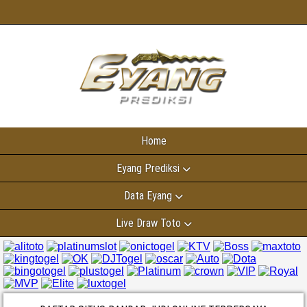
Home
Eyang Prediksi
Data Eyang
Live Draw Toto