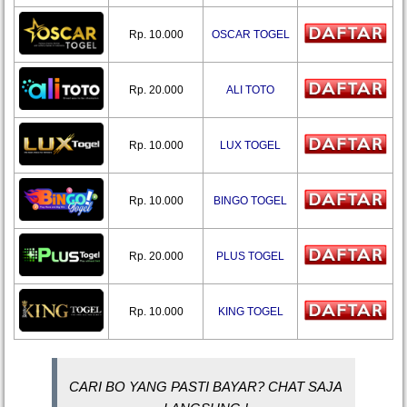
Rp. 10.000
OSCAR TOGEL
Rp. 20.000
ALI TOTO
Rp. 10.000
LUX TOGEL
Rp. 10.000
BINGO TOGEL
Rp. 20.000
PLUS TOGEL
Rp. 10.000
KING TOGEL
CARI BO YANG PASTI BAYAR? CHAT SAJA