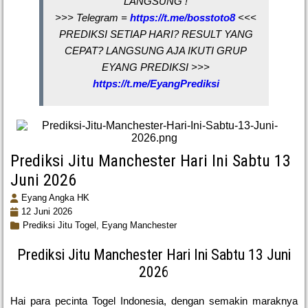
LANGSUNG !
>>> Telegram =
https://t.me/bosstoto8
<<<
PREDIKSI SETIAP HARI? RESULT YANG
CEPAT? LANGSUNG AJA IKUTI GRUP
EYANG PREDIKSI >>>
https://t.me/EyangPrediksi
Prediksi Jitu Manchester Hari Ini Sabtu 13
Juni 2026
Eyang Angka HK
12 Juni 2026
Prediksi Jitu Togel,
Eyang Manchester
Prediksi Jitu Manchester Hari Ini Sabtu 13 Juni
2026
Hai para pecinta Togel Indonesia, dengan semakin maraknya