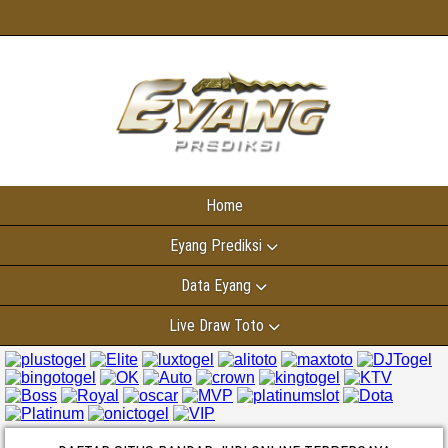
Home
Eyang Prediksi
Data Eyang
Live Draw Toto