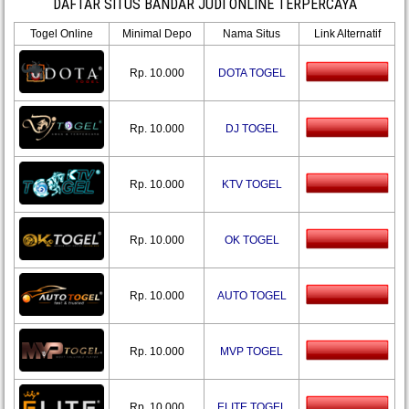
DAFTAR SITUS BANDAR JUDI ONLINE TERPERCAYA
Togel Online
Minimal Depo
Nama Situs
Link Alternatif
Rp. 10.000
DOTA TOGEL
Rp. 10.000
DJ TOGEL
Rp. 10.000
KTV TOGEL
Rp. 10.000
OK TOGEL
Rp. 10.000
AUTO TOGEL
Rp. 10.000
MVP TOGEL
Rp. 10.000
ELITE TOGEL