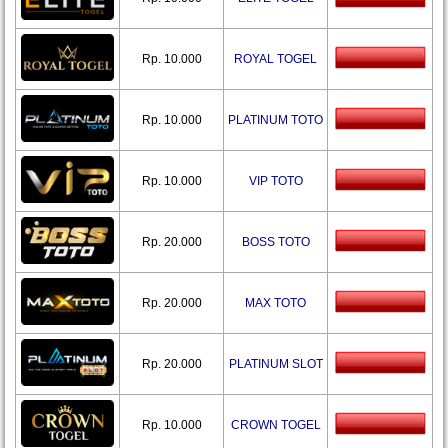
Rp. 10.000
ROYAL TOGEL
Rp. 10.000
PLATINUM TOTO
Rp. 10.000
VIP TOTO
Rp. 20.000
BOSS TOTO
Rp. 20.000
MAX TOTO
Rp. 20.000
PLATINUM SLOT
Rp. 10.000
CROWN TOGEL