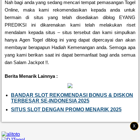
Nah bagi anda yang sedang mencari tempat pemasangan Togel
Online, maka kami rekomendasikan kepada anda untuk
bermain di situs yang telah disediakan diblog EYANG
PREDIKSI ini dikarenakan kami telah melakukan riset
mendalam kepada situs – situs tersebut dan kami simpulkan
hanya Agen Togel diblog ini yang dapat dipercayai dan akan
membayar berapapun Hadiah Kemenangan anda. Semoga apa
yang kami berikan saat ini dapat bermanfaat bagi anda semua
dan Salam Jackpot !!.
Berita Menarik Lainnya :
BANDAR SLOT REKOMENDASI BONUS & DISKON
TERBESAR SE-INDONESIA 2025
SITUS SLOT DENGAN PROMO MENARIK 2025
X