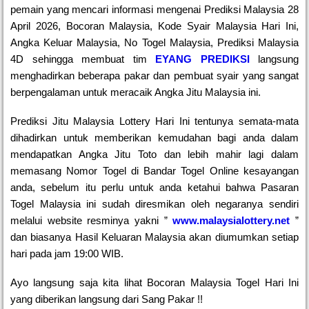
pemain yang mencari informasi mengenai Prediksi Malaysia 28
April 2026, Bocoran Malaysia, Kode Syair Malaysia Hari Ini,
Angka Keluar Malaysia, No Togel Malaysia, Prediksi Malaysia
4D sehingga membuat tim
EYANG PREDIKSI
langsung
menghadirkan beberapa pakar dan pembuat syair yang sangat
berpengalaman untuk meracaik Angka Jitu Malaysia ini.
Prediksi Jitu Malaysia Lottery Hari Ini tentunya semata-mata
dihadirkan untuk memberikan kemudahan bagi anda dalam
mendapatkan Angka Jitu Toto dan lebih mahir lagi dalam
memasang Nomor Togel di Bandar Togel Online kesayangan
anda, sebelum itu perlu untuk anda ketahui bahwa Pasaran
Togel Malaysia ini sudah diresmikan oleh negaranya sendiri
melalui website resminya yakni ”
www.malaysialottery.net
”
dan biasanya Hasil Keluaran Malaysia akan diumumkan setiap
hari pada jam 19:00 WIB.
Ayo langsung saja kita lihat Bocoran Malaysia Togel Hari Ini
yang diberikan langsung dari Sang Pakar !!