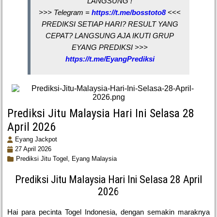
LANGSUNG !
>>> Telegram =
https://t.me/bosstoto8
<<<
PREDIKSI SETIAP HARI? RESULT YANG
CEPAT? LANGSUNG AJA IKUTI GRUP
EYANG PREDIKSI >>>
https://t.me/EyangPrediksi
Prediksi Jitu Malaysia Hari Ini Selasa 28
April 2026
Eyang Jackpot
27 April 2026
Prediksi Jitu Togel,
Eyang Malaysia
Prediksi Jitu Malaysia Hari Ini Selasa 28 April
2026
Hai para pecinta Togel Indonesia, dengan semakin maraknya