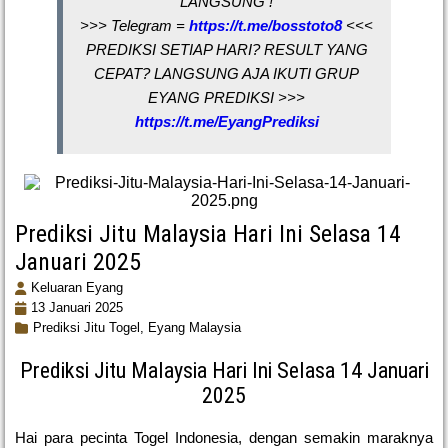
LANGSUNG !
>>> Telegram =
https://t.me/bosstoto8
<<<
PREDIKSI SETIAP HARI? RESULT YANG
CEPAT? LANGSUNG AJA IKUTI GRUP
EYANG PREDIKSI >>>
https://t.me/EyangPrediksi
Prediksi Jitu Malaysia Hari Ini Selasa 14
Januari 2025
Keluaran Eyang
13 Januari 2025
Prediksi Jitu Togel,
Eyang Malaysia
Prediksi Jitu Malaysia Hari Ini Selasa 14 Januari
2025
Hai para pecinta Togel Indonesia, dengan semakin maraknya