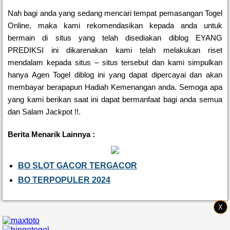
Nah bagi anda yang sedang mencari tempat pemasangan Togel
Online, maka kami rekomendasikan kepada anda untuk
bermain di situs yang telah disediakan diblog EYANG
PREDIKSI ini dikarenakan kami telah melakukan riset
mendalam kepada situs – situs tersebut dan kami simpulkan
hanya Agen Togel diblog ini yang dapat dipercayai dan akan
membayar berapapun Hadiah Kemenangan anda. Semoga apa
yang kami berikan saat ini dapat bermanfaat bagi anda semua
dan Salam Jackpot !!.
Berita Menarik Lainnya :
BO SLOT GACOR TERGACOR
BO TERPOPULER 2024
X