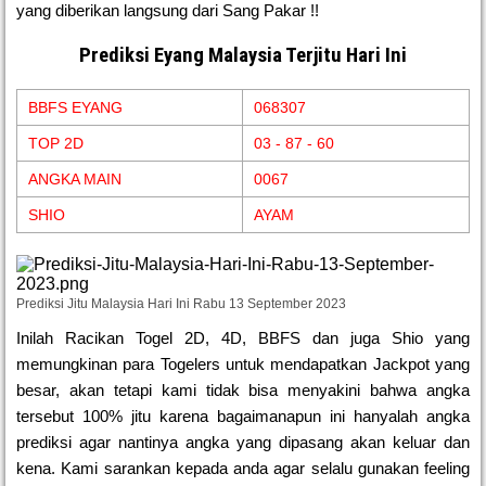
yang diberikan langsung dari Sang Pakar !!
Prediksi Eyang Malaysia Terjitu Hari Ini
BBFS EYANG
068307
TOP 2D
03 - 87 - 60
ANGKA MAIN
0067
SHIO
AYAM
Prediksi Jitu Malaysia Hari Ini Rabu 13 September 2023
Inilah Racikan Togel 2D, 4D, BBFS dan juga Shio yang
memungkinan para Togelers untuk mendapatkan Jackpot yang
besar, akan tetapi kami tidak bisa menyakini bahwa angka
tersebut 100% jitu karena bagaimanapun ini hanyalah angka
prediksi agar nantinya angka yang dipasang akan keluar dan
kena. Kami sarankan kepada anda agar selalu gunakan feeling