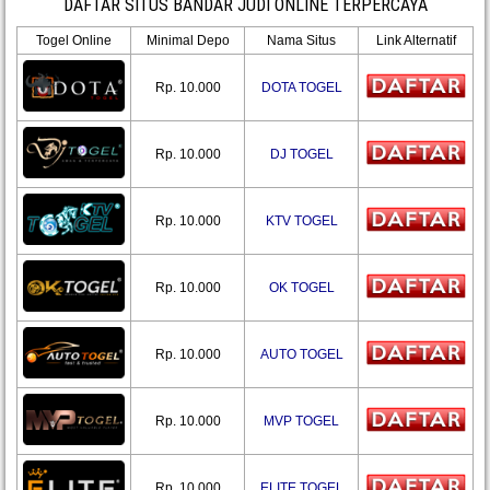
DAFTAR SITUS BANDAR JUDI ONLINE TERPERCAYA
Togel Online
Minimal Depo
Nama Situs
Link Alternatif
Rp. 10.000
DOTA TOGEL
Rp. 10.000
DJ TOGEL
Rp. 10.000
KTV TOGEL
Rp. 10.000
OK TOGEL
Rp. 10.000
AUTO TOGEL
Rp. 10.000
MVP TOGEL
Rp. 10.000
ELITE TOGEL