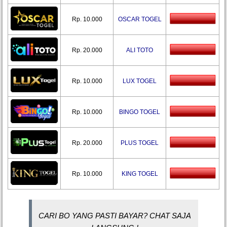
Rp. 10.000
OSCAR TOGEL
Rp. 20.000
ALI TOTO
Rp. 10.000
LUX TOGEL
Rp. 10.000
BINGO TOGEL
Rp. 20.000
PLUS TOGEL
Rp. 10.000
KING TOGEL
CARI BO YANG PASTI BAYAR? CHAT SAJA