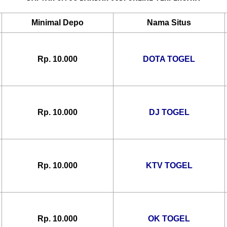
Minimal Depo
Nama Situs
Rp. 10.000
DOTA TOGEL
Rp. 10.000
DJ TOGEL
Rp. 10.000
KTV TOGEL
Rp. 10.000
OK TOGEL