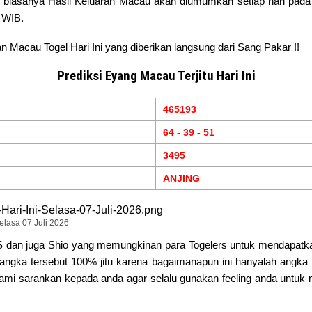
 biasanya Hasil Keluaran Macau akan diumumkan setiap hari pada
 WIB.
an Macau Togel Hari Ini yang diberikan langsung dari Sang Pakar !!
Prediksi Eyang Macau Terjitu Hari Ini
465193
64 - 39 - 51
3495
ANJING
Selasa 07 Juli 2026
S dan juga Shio yang memungkinan para Togelers untuk mendapatka
angka tersebut 100% jitu karena bagaimanapun ini hanyalah angka 
Kami sarankan kepada anda agar selalu gunakan feeling anda untu