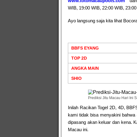
www.totomacaupools.com
” dan
WIB, 19:00 WIB, 22:00 WIB, 23:00
Ayo langsung saja kita lihat Bocor
BBFS EYANG
TOP 2D
ANGKA MAIN
SHIO
Prediksi Jitu Macau Hari Ini 
Inilah Racikan Togel 2D, 4D, BBF
kami tidak bisa menyakini bahwa 
dipasang akan keluar dan kena. 
Macau ini.