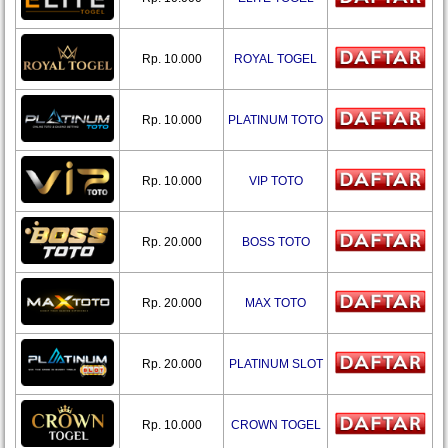
Rp. 10.000
ROYAL TOGEL
Rp. 10.000
PLATINUM TOTO
Rp. 10.000
VIP TOTO
Rp. 20.000
BOSS TOTO
Rp. 20.000
MAX TOTO
Rp. 20.000
PLATINUM SLOT
Rp. 10.000
CROWN TOGEL