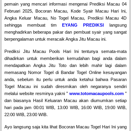
pemain yang mencari informasi mengenai Prediksi Macau 04
Februari 2025, Bocoran Macau, Kode Syair Macau Hari Ini,
Angka Keluar Macau, No Togel Macau, Prediksi Macau 4D
sehingga membuat tim
EYANG PREDIKSI
langsung
menghadirkan beberapa pakar dan pembuat syair yang sangat
berpengalaman untuk meracaik Angka Jitu Macau ini.
Prediksi Jitu Macau Pools Hari Ini tentunya semata-mata
dihadirkan untuk memberikan kemudahan bagi anda dalam
mendapatkan Angka Jitu Toto dan lebih mahir lagi dalam
memasang Nomor Togel di Bandar Togel Online kesayangan
anda, sebelum itu perlu untuk anda ketahui bahwa Pasaran
Togel Macau ini sudah diresmikan oleh negaranya sendiri
melalui website resminya yakni ”
www.totomacaupools.com
”
dan biasanya Hasil Keluaran Macau akan diumumkan setiap
hari pada jam 00:01 WIB, 13:00 WIB, 16:00 WIB, 19:00 WIB,
22:00 WIB, 23:00 WIB.
Ayo langsung saja kita lihat Bocoran Macau Togel Hari Ini yang