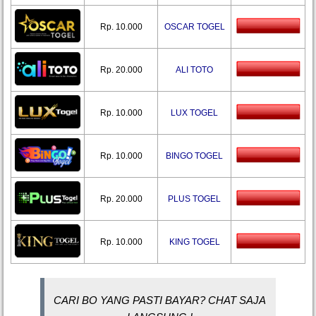
Rp. 10.000
OSCAR TOGEL
Rp. 20.000
ALI TOTO
Rp. 10.000
LUX TOGEL
Rp. 10.000
BINGO TOGEL
Rp. 20.000
PLUS TOGEL
Rp. 10.000
KING TOGEL
CARI BO YANG PASTI BAYAR? CHAT SAJA