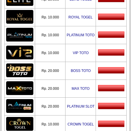
Rp. 10.000
ROYAL TOGEL
Rp. 10.000
PLATINUM TOTO
Rp. 10.000
VIP TOTO
Rp. 20.000
BOSS TOTO
Rp. 20.000
MAX TOTO
Rp. 20.000
PLATINUM SLOT
Rp. 10.000
CROWN TOGEL