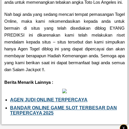
anda untuk memenangkan tebakan angka Toto Los Angeles ini.
Nah bagi anda yang sedang mencari tempat pemasangan Togel
Online, maka kami rekomendasikan kepada anda untuk
bermain di situs yang telah disediakan diblog EYANG
PREDIKSI ini dikarenakan kami telah melakukan riset
mendalam kepada situs – situs tersebut dan kami simpulkan
hanya Agen Togel diblog ini yang dapat dipercayai dan akan
membayar berapapun Hadiah Kemenangan anda. Semoga apa
yang kami berikan saat ini dapat bermanfaat bagi anda semua
dan Salam Jackpot !!.
Berita Menarik Lainnya :
AGEN JUDI ONLINE TERPERCAYA
BANDAR ONLINE GAME SLOT TERBESAR DAN
TERPERCAYA 2025
X