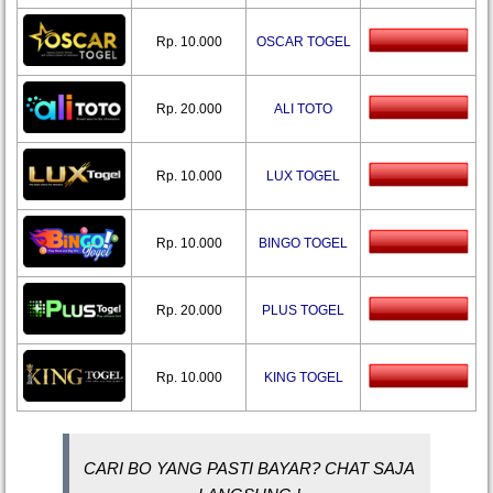
Rp. 10.000
OSCAR TOGEL
Rp. 20.000
ALI TOTO
Rp. 10.000
LUX TOGEL
Rp. 10.000
BINGO TOGEL
Rp. 20.000
PLUS TOGEL
Rp. 10.000
KING TOGEL
CARI BO YANG PASTI BAYAR? CHAT SAJA