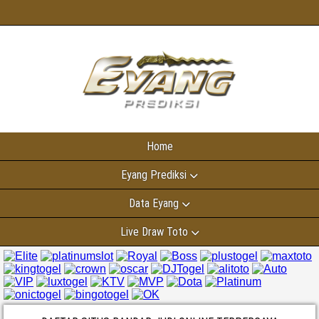
Home
Eyang Prediksi
Data Eyang
Live Draw Toto