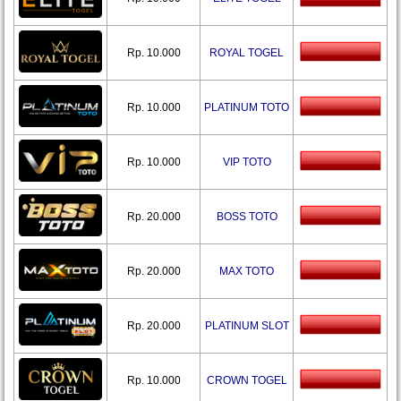
Rp. 10.000
ROYAL TOGEL
Rp. 10.000
PLATINUM TOTO
Rp. 10.000
VIP TOTO
Rp. 20.000
BOSS TOTO
Rp. 20.000
MAX TOTO
Rp. 20.000
PLATINUM SLOT
Rp. 10.000
CROWN TOGEL