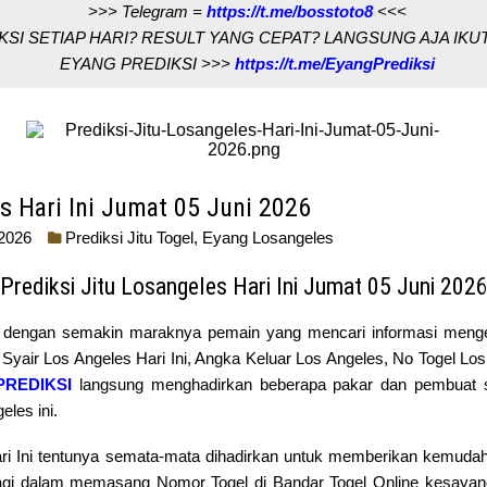
>>> Telegram =
https://t.me/bosstoto8
<<<
KSI SETIAP HARI? RESULT YANG CEPAT? LANGSUNG AJA IKU
EYANG PREDIKSI >>>
https://t.me/EyangPrediksi
es Hari Ini Jumat 05 Juni 2026
 2026
Prediksi Jitu Togel,
Eyang Losangeles
Prediksi Jitu Losangeles Hari Ini Jumat 05 Juni 202
a, dengan semakin maraknya pemain yang mencari informasi menge
Syair Los Angeles Hari Ini, Angka Keluar Los Angeles, No Togel Los
PREDIKSI
langsung menghadirkan beberapa pakar dan pembuat s
les ini.
 Hari Ini tentunya semata-mata dihadirkan untuk memberikan kemud
 lagi dalam memasang Nomor Togel di Bandar Togel Online kesayang