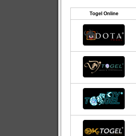
Togel Online