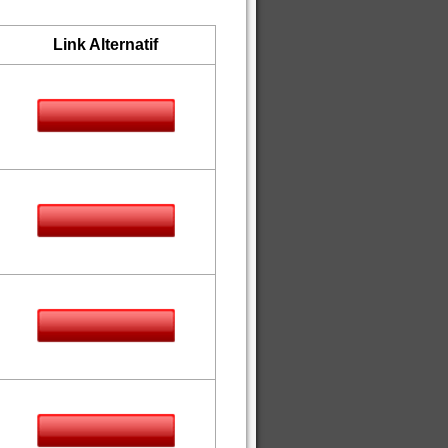
Link Alternatif