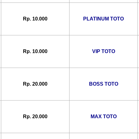
Rp. 10.000
PLATINUM TOTO
Rp. 10.000
VIP TOTO
Rp. 20.000
BOSS TOTO
Rp. 20.000
MAX TOTO