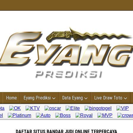
Home
Eyang Prediksi
Data Eyang
Live Draw Toto
DAFTAR SITUS BANDAR JUDI ONLINE TERPERCAYA