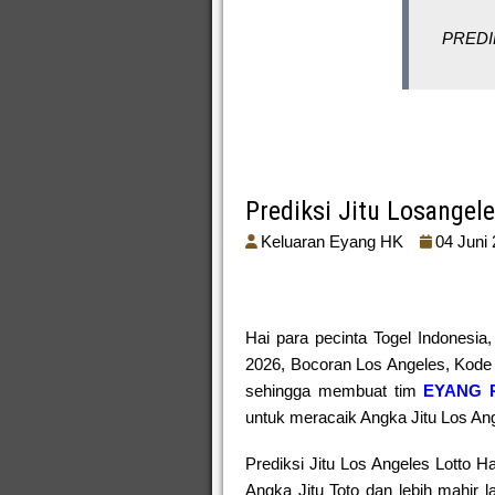
PREDI
Prediksi Jitu Losangel
Keluaran Eyang HK
04 Juni
Hai para pecinta Togel Indonesi
2026, Bocoran Los Angeles, Kode 
sehingga membuat tim
EYANG 
untuk meracaik Angka Jitu Los Ange
Prediksi Jitu Los Angeles Lotto
Angka Jitu Toto dan lebih mahir