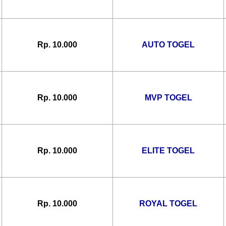
Rp. 10.000
AUTO TOGEL
Rp. 10.000
MVP TOGEL
Rp. 10.000
ELITE TOGEL
Rp. 10.000
ROYAL TOGEL