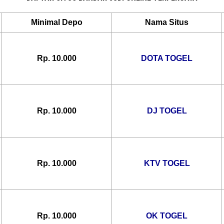
Minimal Depo
Nama Situs
Rp. 10.000
DOTA TOGEL
Rp. 10.000
DJ TOGEL
Rp. 10.000
KTV TOGEL
Rp. 10.000
OK TOGEL