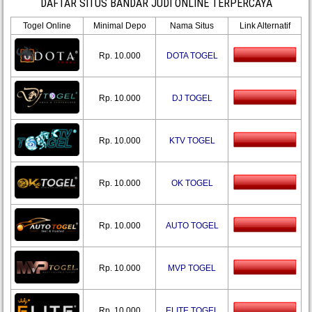
DAFTAR SITUS BANDAR JUDI ONLINE TERPERCAYA
Togel Online
Minimal Depo
Nama Situs
Link Alternatif
Rp. 10.000
DOTA TOGEL
Rp. 10.000
DJ TOGEL
Rp. 10.000
KTV TOGEL
Rp. 10.000
OK TOGEL
Rp. 10.000
AUTO TOGEL
Rp. 10.000
MVP TOGEL
Rp. 10.000
ELITE TOGEL