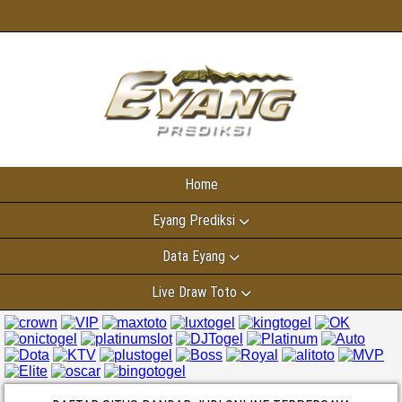
Home
Eyang Prediksi
Data Eyang
Live Draw Toto