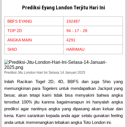
Prediksi Eyang London Terjitu Hari Ini
BBFS EYANG
192487
TOP 2D
94 - 17 - 28
ANGKA MAIN
4291
SHIO
HARIMAU
Prediksi Jitu London Hari Ini Selasa 14 Januari 2025
Inilah Racikan Togel 2D, 4D, BBFS dan juga Shio yang
memungkinan para Togelers untuk mendapatkan Jackpot yang
besar, akan tetapi kami tidak bisa menyakini bahwa angka
tersebut 100% jitu karena bagaimanapun ini hanyalah angka
prediksi agar nantinya angka yang dipasang akan keluar dan
kena. Kami sarankan kepada anda agar selalu gunakan feeling
anda untuk memenangkan tebakan angka Toto London ini.