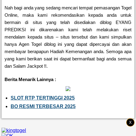
Nah bagi anda yang sedang mencari tempat pemasangan Togel
Online, maka kami rekomendasikan kepada anda untuk
bermain di situs yang telah disediakan diblog EYANG
PREDIKSI ini dikarenakan kami telah melakukan riset
mendalam kepada situs – situs tersebut dan kami simpulkan
hanya Agen Togel diblog ini yang dapat dipercayai dan akan
membayar berapapun Hadiah Kemenangan anda. Semoga apa
yang kami berikan saat ini dapat bermanfaat bagi anda semua
dan Salam Jackpot !!.
Berita Menarik Lainnya :
SLOT RTP TERTINGGI 2025
BO RESMI TERBESAR 2025
X