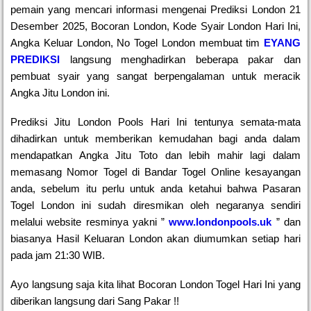
pemain yang mencari informasi mengenai Prediksi London 21
Desember 2025, Bocoran London, Kode Syair London Hari Ini,
Angka Keluar London, No Togel London membuat tim
EYANG
PREDIKSI
langsung menghadirkan beberapa pakar dan
pembuat syair yang sangat berpengalaman untuk meracik
Angka Jitu London ini.
Prediksi Jitu London Pools Hari Ini tentunya semata-mata
dihadirkan untuk memberikan kemudahan bagi anda dalam
mendapatkan Angka Jitu Toto dan lebih mahir lagi dalam
memasang Nomor Togel di Bandar Togel Online kesayangan
anda, sebelum itu perlu untuk anda ketahui bahwa Pasaran
Togel London ini sudah diresmikan oleh negaranya sendiri
melalui website resminya yakni ”
www.londonpools.uk
” dan
biasanya Hasil Keluaran London akan diumumkan setiap hari
pada jam 21:30 WIB.
Ayo langsung saja kita lihat Bocoran London Togel Hari Ini yang
diberikan langsung dari Sang Pakar !!