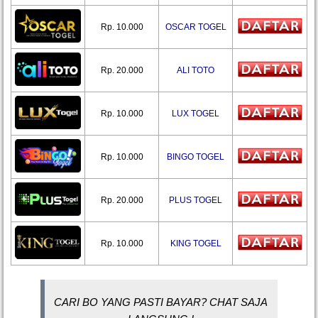
Rp. 10.000
OSCAR TOGEL
Rp. 20.000
ALI TOTO
Rp. 10.000
LUX TOGEL
Rp. 10.000
BINGO TOGEL
Rp. 20.000
PLUS TOGEL
Rp. 10.000
KING TOGEL
CARI BO YANG PASTI BAYAR? CHAT SAJA