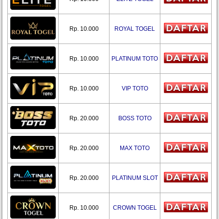
Rp. 10.000
ROYAL TOGEL
Rp. 10.000
PLATINUM TOTO
Rp. 10.000
VIP TOTO
Rp. 20.000
BOSS TOTO
Rp. 20.000
MAX TOTO
Rp. 20.000
PLATINUM SLOT
Rp. 10.000
CROWN TOGEL