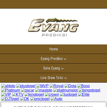
Home
Eyang Prediksi
Data Eyang
Live Draw Toto