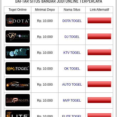
DAFTAR SITUS BANDAR JUDI ONLINE TERPERCAYA
Togel Online
Minimal Depo
Nama Situs
Link Alternatif
Rp. 10.000
DOTA TOGEL
Rp. 10.000
DJ TOGEL
Rp. 10.000
KTV TOGEL
Rp. 10.000
OK TOGEL
Rp. 10.000
AUTO TOGEL
Rp. 10.000
MVP TOGEL
Rp. 10.000
ELITE TOGEL