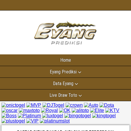
Home
Eyang Prediksi
Data Eyang
Live Draw Toto