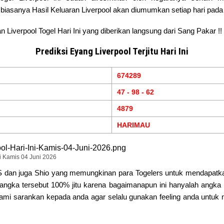
 biasanya Hasil Keluaran Liverpool akan diumumkan setiap hari pada
n Liverpool Togel Hari Ini yang diberikan langsung dari Sang Pakar !!
Prediksi Eyang Liverpool Terjitu Hari Ini
674289
47 - 98 - 62
4879
HARIMAU
Ini Kamis 04 Juni 2026
S dan juga Shio yang memungkinan para Togelers untuk mendapatka
angka tersebut 100% jitu karena bagaimanapun ini hanyalah angka 
Kami sarankan kepada anda agar selalu gunakan feeling anda untu