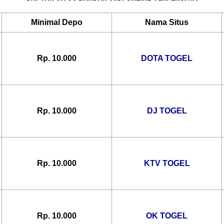
Minimal Depo
Nama Situs
Rp. 10.000
DOTA TOGEL
Rp. 10.000
DJ TOGEL
Rp. 10.000
KTV TOGEL
Rp. 10.000
OK TOGEL