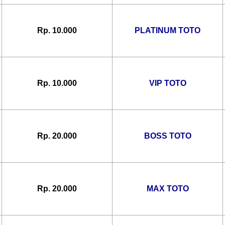
Rp. 10.000
PLATINUM TOTO
Rp. 10.000
VIP TOTO
Rp. 20.000
BOSS TOTO
Rp. 20.000
MAX TOTO