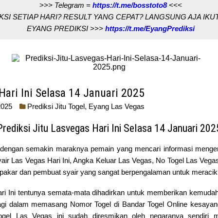
>>> Telegram =
https://t.me/bosstoto8
<<<
KSI SETIAP HARI? RESULT YANG CEPAT? LANGSUNG AJA IKU
EYANG PREDIKSI >>>
https://t.me/EyangPrediksi
Hari Ini Selasa 14 Januari 2025
2025
Prediksi Jitu Togel,
Eyang Las Vegas
Prediksi Jitu Lasvegas Hari Ini Selasa 14 Januari 202
a, dengan semakin maraknya pemain yang mencari informasi mengen
air Las Vegas Hari Ini, Angka Keluar Las Vegas, No Togel Las Veg
akar dan pembuat syair yang sangat berpengalaman untuk meracik A
 Hari Ini tentunya semata-mata dihadirkan untuk memberikan kemud
 lagi dalam memasang Nomor Togel di Bandar Togel Online kesayang
gel Las Vegas ini sudah diresmikan oleh negaranya sendiri me