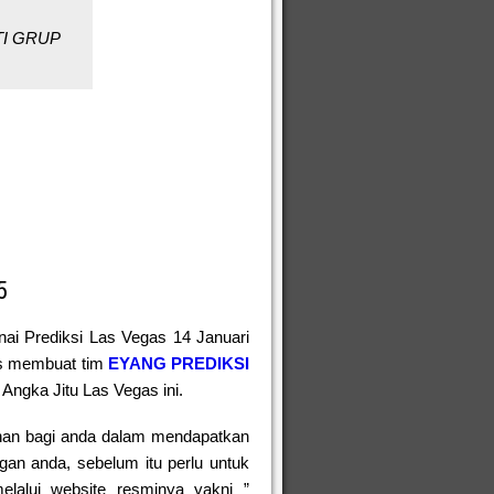
TI GRUP
5
ai Prediksi Las Vegas 14 Januari
as membuat tim
EYANG PREDIKSI
ngka Jitu Las Vegas ini.
ahan bagi anda dalam mendapatkan
an anda, sebelum itu perlu untuk
lalui website resminya yakni ”