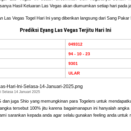
asanya Hasil Keluaran Las Vegas akan diumumkan setiap hari pada 
an Las Vegas Togel Hari Ini yang diberikan langsung dari Sang Pakar !
Prediksi Eyang Las Vegas Terjitu Hari Ini
049312
94 - 10 - 23
9301
ULAR
ni Selasa 14 Januari 2025
S dan juga Shio yang memungkinan para Togelers untuk mendapatka
angka tersebut 100% jitu karena bagaimanapun ini hanyalah angka 
Kami sarankan kepada anda agar selalu gunakan feeling anda untu