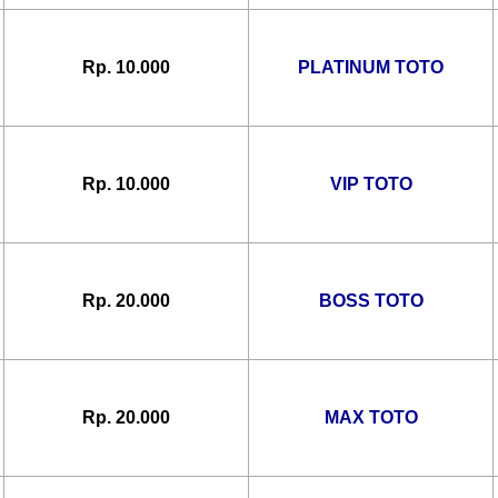
Rp. 10.000
PLATINUM TOTO
Rp. 10.000
VIP TOTO
Rp. 20.000
BOSS TOTO
Rp. 20.000
MAX TOTO