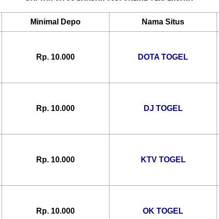
Minimal Depo
Nama Situs
Rp. 10.000
DOTA TOGEL
Rp. 10.000
DJ TOGEL
Rp. 10.000
KTV TOGEL
Rp. 10.000
OK TOGEL