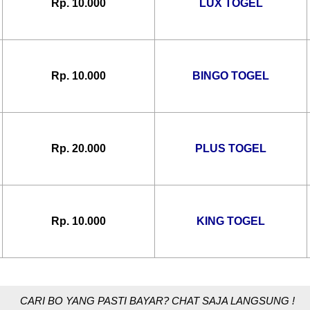
Rp. 10.000
LUX TOGEL
Rp. 10.000
BINGO TOGEL
Rp. 20.000
PLUS TOGEL
Rp. 10.000
KING TOGEL
CARI BO YANG PASTI BAYAR? CHAT SAJA LANGSUNG !