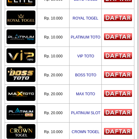
Rp. 10.000
ROYAL TOGEL
Rp. 10.000
PLATINUM TOTO
Rp. 10.000
VIP TOTO
Rp. 20.000
BOSS TOTO
Rp. 20.000
MAX TOTO
Rp. 20.000
PLATINUM SLOT
Rp. 10.000
CROWN TOGEL