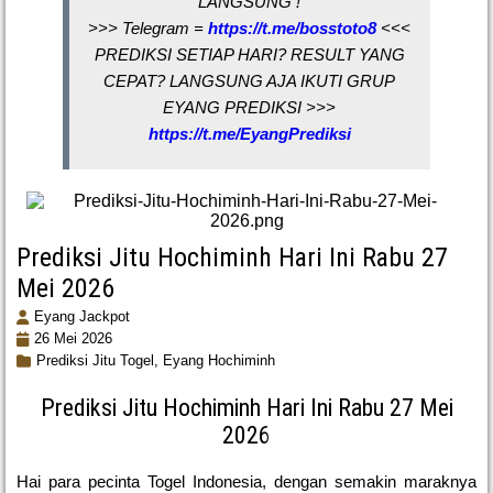
LANGSUNG !
>>> Telegram =
https://t.me/bosstoto8
<<<
PREDIKSI SETIAP HARI? RESULT YANG
CEPAT? LANGSUNG AJA IKUTI GRUP
EYANG PREDIKSI >>>
https://t.me/EyangPrediksi
Prediksi Jitu Hochiminh Hari Ini Rabu 27
Mei 2026
Eyang Jackpot
26 Mei 2026
Prediksi Jitu Togel,
Eyang Hochiminh
Prediksi Jitu Hochiminh Hari Ini Rabu 27 Mei
2026
Hai para pecinta Togel Indonesia, dengan semakin maraknya