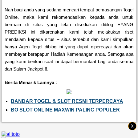
Nah bagi anda yang sedang mencari tempat pemasangan Togel
Online, maka kami rekomendasikan kepada anda untuk
bermain di situs yang telah disediakan diblog EYANG
PREDIKSI ini dikarenakan kami telah melakukan riset
mendalam kepada situs – situs tersebut dan kami simpulkan
hanya Agen Togel diblog ini yang dapat dipercayai dan akan
membayar berapapun Hadiah Kemenangan anda. Semoga apa
yang kami berikan saat ini dapat bermanfaat bagi anda semua
dan Salam Jackpot !!.
Berita Menarik Lainnya :
BANDAR TOGEL & SLOT RESMI TERPERCAYA
BO SLOT ONLINE MAXWIN PALING POPULER
X