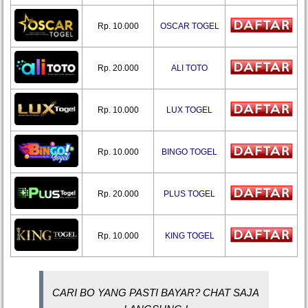
Rp. 10.000
OSCAR TOGEL
Rp. 20.000
ALI TOTO
Rp. 10.000
LUX TOGEL
Rp. 10.000
BINGO TOGEL
Rp. 20.000
PLUS TOGEL
Rp. 10.000
KING TOGEL
CARI BO YANG PASTI BAYAR? CHAT SAJA