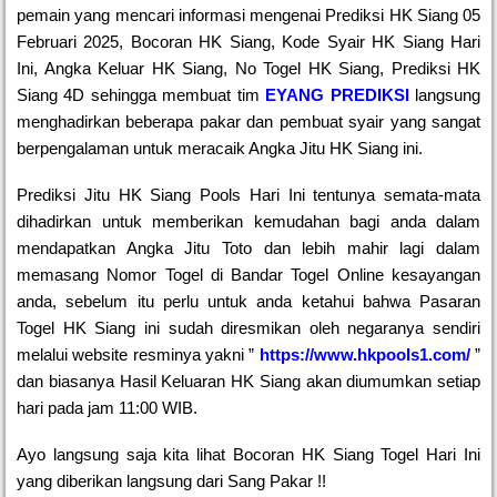
pemain yang mencari informasi mengenai Prediksi HK Siang 05
Februari 2025, Bocoran HK Siang, Kode Syair HK Siang Hari
Ini, Angka Keluar HK Siang, No Togel HK Siang, Prediksi HK
Siang 4D sehingga membuat tim
EYANG PREDIKSI
langsung
menghadirkan beberapa pakar dan pembuat syair yang sangat
berpengalaman untuk meracaik Angka Jitu HK Siang ini.
Prediksi Jitu HK Siang Pools Hari Ini tentunya semata-mata
dihadirkan untuk memberikan kemudahan bagi anda dalam
mendapatkan Angka Jitu Toto dan lebih mahir lagi dalam
memasang Nomor Togel di Bandar Togel Online kesayangan
anda, sebelum itu perlu untuk anda ketahui bahwa Pasaran
Togel HK Siang ini sudah diresmikan oleh negaranya sendiri
melalui website resminya yakni ”
https://www.hkpools1.com/
”
dan biasanya Hasil Keluaran HK Siang akan diumumkan setiap
hari pada jam 11:00 WIB.
Ayo langsung saja kita lihat Bocoran HK Siang Togel Hari Ini
yang diberikan langsung dari Sang Pakar !!