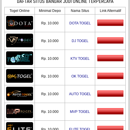
DAFTAR SITUS BANDAR JUDI ONLINE TERPERCAYA
Togel Online
Minimal Depo
Nama Situs
Link Alternatif
Rp. 10.000
DOTA TOGEL
Rp. 10.000
DJ TOGEL
Rp. 10.000
KTV TOGEL
Rp. 10.000
OK TOGEL
Rp. 10.000
AUTO TOGEL
Rp. 10.000
MVP TOGEL
Rp. 10.000
ELITE TOGEL