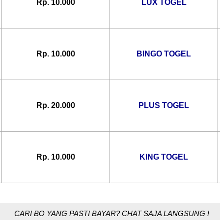
Rp. 10.000
LUX TOGEL
Rp. 10.000
BINGO TOGEL
Rp. 20.000
PLUS TOGEL
Rp. 10.000
KING TOGEL
CARI BO YANG PASTI BAYAR? CHAT SAJA LANGSUNG !