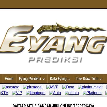
Home
Eyang Prediksi
Data Eyang
Live Draw Toto
DAFTAR SITUS BANDAR JUDI ONLINE TERPERCAYA