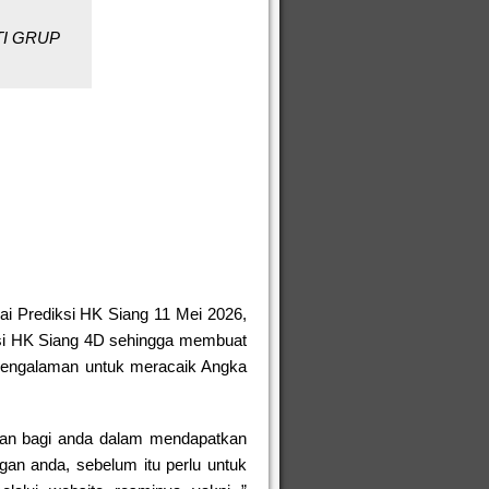
TI GRUP
i Prediksi HK Siang 11 Mei 2026,
ksi HK Siang 4D sehingga membuat
pengalaman untuk meracaik Angka
ahan bagi anda dalam mendapatkan
an anda, sebelum itu perlu untuk