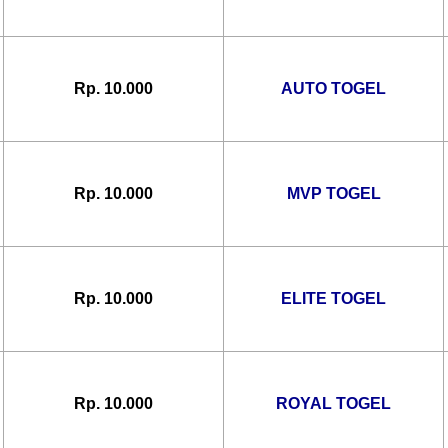
Rp. 10.000
AUTO TOGEL
Rp. 10.000
MVP TOGEL
Rp. 10.000
ELITE TOGEL
Rp. 10.000
ROYAL TOGEL