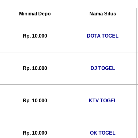
Minimal Depo
Nama Situs
Rp. 10.000
DOTA TOGEL
Rp. 10.000
DJ TOGEL
Rp. 10.000
KTV TOGEL
Rp. 10.000
OK TOGEL