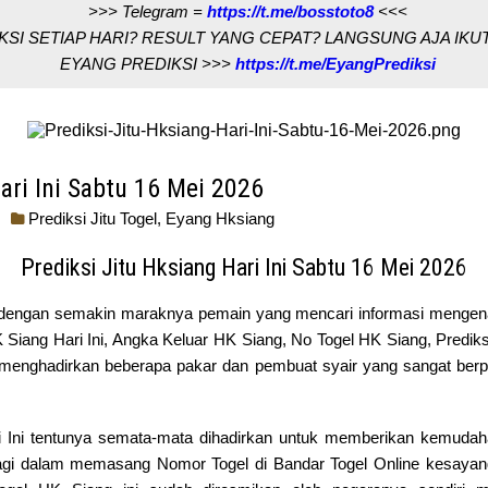
>>> Telegram =
https://t.me/bosstoto8
<<<
KSI SETIAP HARI? RESULT YANG CEPAT? LANGSUNG AJA IKU
EYANG PREDIKSI >>>
https://t.me/EyangPrediksi
ari Ini Sabtu 16 Mei 2026
Prediksi Jitu Togel,
Eyang Hksiang
Prediksi Jitu Hksiang Hari Ini Sabtu 16 Mei 2026
a, dengan semakin maraknya pemain yang mencari informasi mengena
 Siang Hari Ini, Angka Keluar HK Siang, No Togel HK Siang, Predi
menghadirkan beberapa pakar dan pembuat syair yang sangat ber
ri Ini tentunya semata-mata dihadirkan untuk memberikan kemud
 lagi dalam memasang Nomor Togel di Bandar Togel Online kesayang