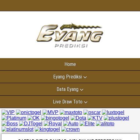
Home
Eyang Prediksi
Data Eyang
Live Draw Toto