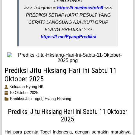
LANGSUNG !
>>> Telegram =
https://t.me/bosstoto8
<<<
PREDIKSI SETIAP HARI? RESULT YANG
CEPAT? LANGSUNG AJA IKUTI GRUP
EYANG PREDIKSI >>>
https://t.me/EyangPrediksi
Prediksi Jitu Hksiang Hari Ini Sabtu 11
Oktober 2025
Keluaran Eyang HK
10 Oktober 2025
Prediksi Jitu Togel,
Eyang Hksiang
Prediksi Jitu Hksiang Hari Ini Sabtu 11 Oktober
2025
Hai para pecinta Togel Indonesia, dengan semakin maraknya