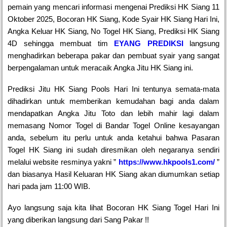
pemain yang mencari informasi mengenai Prediksi HK Siang 11
Oktober 2025, Bocoran HK Siang, Kode Syair HK Siang Hari Ini,
Angka Keluar HK Siang, No Togel HK Siang, Prediksi HK Siang
4D sehingga membuat tim
EYANG PREDIKSI
langsung
menghadirkan beberapa pakar dan pembuat syair yang sangat
berpengalaman untuk meracaik Angka Jitu HK Siang ini.
Prediksi Jitu HK Siang Pools Hari Ini tentunya semata-mata
dihadirkan untuk memberikan kemudahan bagi anda dalam
mendapatkan Angka Jitu Toto dan lebih mahir lagi dalam
memasang Nomor Togel di Bandar Togel Online kesayangan
anda, sebelum itu perlu untuk anda ketahui bahwa Pasaran
Togel HK Siang ini sudah diresmikan oleh negaranya sendiri
melalui website resminya yakni ”
https://www.hkpools1.com/
”
dan biasanya Hasil Keluaran HK Siang akan diumumkan setiap
hari pada jam 11:00 WIB.
Ayo langsung saja kita lihat Bocoran HK Siang Togel Hari Ini
yang diberikan langsung dari Sang Pakar !!