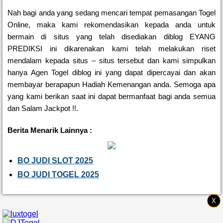
Nah bagi anda yang sedang mencari tempat pemasangan Togel
Online, maka kami rekomendasikan kepada anda untuk
bermain di situs yang telah disediakan diblog EYANG
PREDIKSI ini dikarenakan kami telah melakukan riset
mendalam kepada situs – situs tersebut dan kami simpulkan
hanya Agen Togel diblog ini yang dapat dipercayai dan akan
membayar berapapun Hadiah Kemenangan anda. Semoga apa
yang kami berikan saat ini dapat bermanfaat bagi anda semua
dan Salam Jackpot !!.
Berita Menarik Lainnya :
BO JUDI SLOT 2025
BO JUDI TOGEL 2025
X