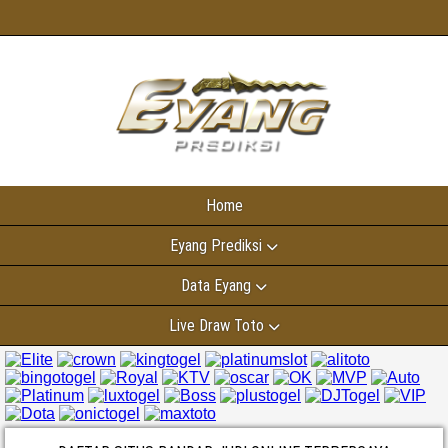
Home
Eyang Prediksi
Data Eyang
Live Draw Toto