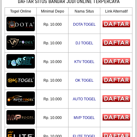
DAFTAR SITUS BANDAR JUDI ONLINE TERPERCAYA
Togel Online
Minimal Depo
Nama Situs
Link Alternatif
Rp. 10.000
DOTA TOGEL
Rp. 10.000
DJ TOGEL
Rp. 10.000
KTV TOGEL
Rp. 10.000
OK TOGEL
Rp. 10.000
AUTO TOGEL
Rp. 10.000
MVP TOGEL
Rp. 10.000
ELITE TOGEL