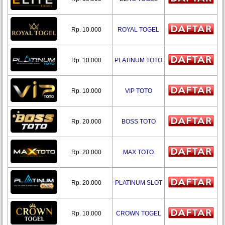
Rp. 10.000
ROYAL TOGEL
Rp. 10.000
PLATINUM TOTO
Rp. 10.000
VIP TOTO
Rp. 20.000
BOSS TOTO
Rp. 20.000
MAX TOTO
Rp. 20.000
PLATINUM SLOT
Rp. 10.000
CROWN TOGEL