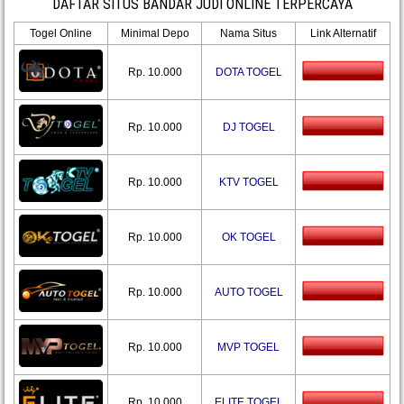
DAFTAR SITUS BANDAR JUDI ONLINE TERPERCAYA
Togel Online
Minimal Depo
Nama Situs
Link Alternatif
Rp. 10.000
DOTA TOGEL
Rp. 10.000
DJ TOGEL
Rp. 10.000
KTV TOGEL
Rp. 10.000
OK TOGEL
Rp. 10.000
AUTO TOGEL
Rp. 10.000
MVP TOGEL
Rp. 10.000
ELITE TOGEL