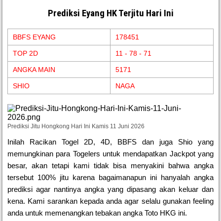
Prediksi Eyang HK Terjitu Hari Ini
BBFS EYANG
178451
TOP 2D
11 - 78 - 71
ANGKA MAIN
5171
SHIO
NAGA
Prediksi Jitu Hongkong Hari Ini Kamis 11 Juni 2026
Inilah Racikan Togel 2D, 4D, BBFS dan juga Shio yang
memungkinan para Togelers untuk mendapatkan Jackpot yang
besar, akan tetapi kami tidak bisa menyakini bahwa angka
tersebut 100% jitu karena bagaimanapun ini hanyalah angka
prediksi agar nantinya angka yang dipasang akan keluar dan
kena. Kami sarankan kepada anda agar selalu gunakan feeling
anda untuk memenangkan tebakan angka Toto HKG ini.