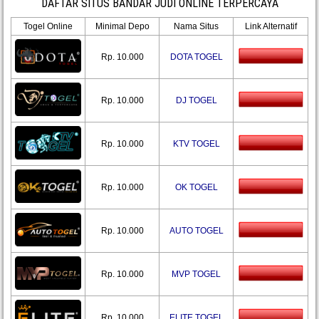
DAFTAR SITUS BANDAR JUDI ONLINE TERPERCAYA
Togel Online
Minimal Depo
Nama Situs
Link Alternatif
Rp. 10.000
DOTA TOGEL
Rp. 10.000
DJ TOGEL
Rp. 10.000
KTV TOGEL
Rp. 10.000
OK TOGEL
Rp. 10.000
AUTO TOGEL
Rp. 10.000
MVP TOGEL
Rp. 10.000
ELITE TOGEL