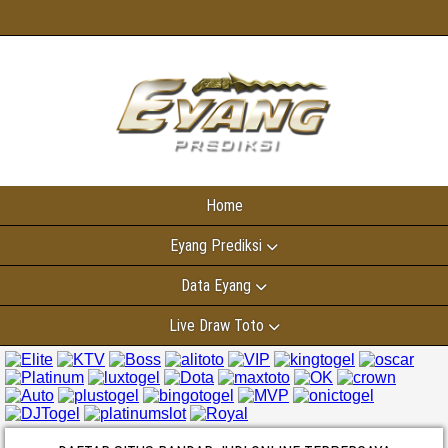
Home
Eyang Prediksi
Data Eyang
Live Draw Toto