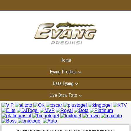
Home
Eyang Prediksi
Data Eyang
Live Draw Toto