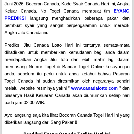
Juni 2026, Bocoran Canada, Kode Syair Canada Hari Ini, Angka
Keluar Canada, No Togel Canada membuat tim
EYANG
PREDIKSI
langsung menghadirkan beberapa pakar dan
pembuat syair yang sangat berpengalaman untuk meracik
Angka Jitu Canada ini.
Prediksi Jitu Canada Lotto Hari Ini tentunya semata-mata
dihadirkan untuk memberikan kemudahan bagi anda dalam
mendapatkan Angka Jitu Toto dan lebih mahir lagi dalam
memasang Nomor Togel di Bandar Togel Online kesayangan
anda, sebelum itu perlu untuk anda ketahui bahwa Pasaran
Togel Canada ini sudah diresmikan oleh negaranya sendiri
melalui website resminya yakni ”
www.canadalotto.com
” dan
biasanya Hasil Keluaran Canada akan diumumkan setiap hari
pada jam 02:00 WIB.
Ayo langsung saja kita lihat Bocoran Canada Togel Hari Ini yang
diberikan langsung dari Sang Pakar !!