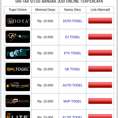
DAFTAR SITUS BANDAR JUDI ONLINE TERPERCAYA
Togel Online
Minimal Depo
Nama Situs
Link Alternatif
Rp. 10.000
DOTA TOGEL
Rp. 10.000
DJ TOGEL
Rp. 10.000
KTV TOGEL
Rp. 10.000
OK TOGEL
Rp. 10.000
AUTO TOGEL
Rp. 10.000
MVP TOGEL
Rp. 10.000
ELITE TOGEL