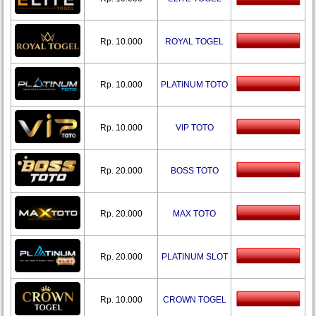
Rp. 10.000
ROYAL TOGEL
Rp. 10.000
PLATINUM TOTO
Rp. 10.000
VIP TOTO
Rp. 20.000
BOSS TOTO
Rp. 20.000
MAX TOTO
Rp. 20.000
PLATINUM SLOT
Rp. 10.000
CROWN TOGEL