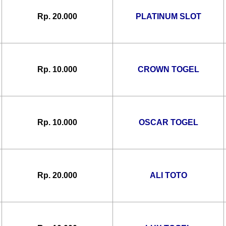
Rp. 20.000
PLATINUM SLOT
Rp. 10.000
CROWN TOGEL
Rp. 10.000
OSCAR TOGEL
Rp. 20.000
ALI TOTO