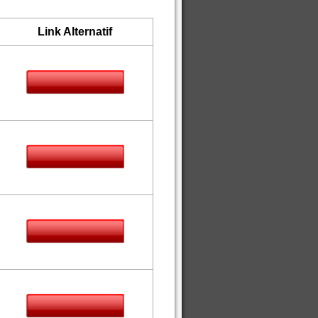
Link Alternatif