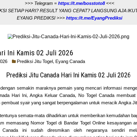
>>> Telegram =
https://t.me/bosstoto8
<<<
KSI SETIAP HARI? RESULT YANG CEPAT? LANGSUNG AJA IKU
EYANG PREDIKSI >>>
https://t.me/EyangPrediksi
ri Ini Kamis 02 Juli 2026
2026
Prediksi Jitu Togel,
Eyang Canada
Prediksi Jitu Canada Hari Ini Kamis 02 Juli 2026
a, dengan semakin maraknya pemain yang mencari informasi mengen
nada Hari Ini, Angka Keluar Canada, No Togel Canada membuat
pembuat syair yang sangat berpengalaman untuk meracik Angka Jit
Ini tentunya semata-mata dihadirkan untuk memberikan kemudahan 
dalam memasang Nomor Togel di Bandar Togel Online kesayangan an
 Canada ini sudah diresmikan oleh negaranya sendiri mela