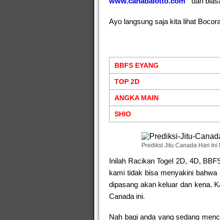
www.canadalotto.com
” dan bias
Ayo langsung saja kita lihat Bocor
BBFS EYANG
TOP 2D
ANGKA MAIN
SHIO
Prediksi Jitu Canada Hari Ini
Inilah Racikan Togel 2D, 4D, BBF
kami tidak bisa menyakini bahwa 
dipasang akan keluar dan kena. 
Canada ini.
Nah bagi anda yang sedang menca