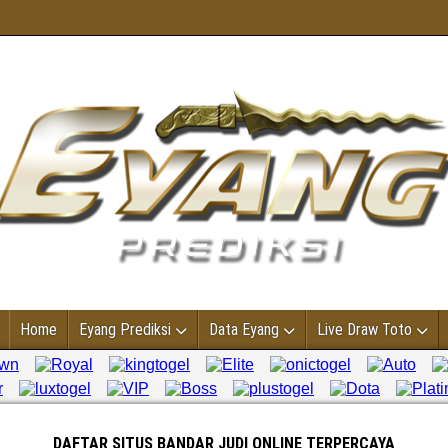
Home
Eyang Prediksi
Data Eyang
Live Draw Toto
DAFTAR SITUS BANDAR JUDI ONLINE TERPERCAYA