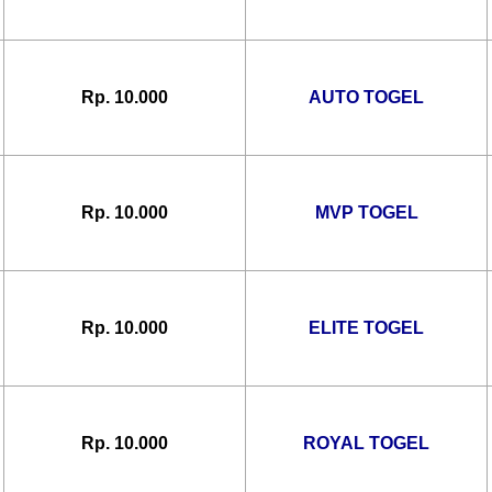
Rp. 10.000
AUTO TOGEL
Rp. 10.000
MVP TOGEL
Rp. 10.000
ELITE TOGEL
Rp. 10.000
ROYAL TOGEL