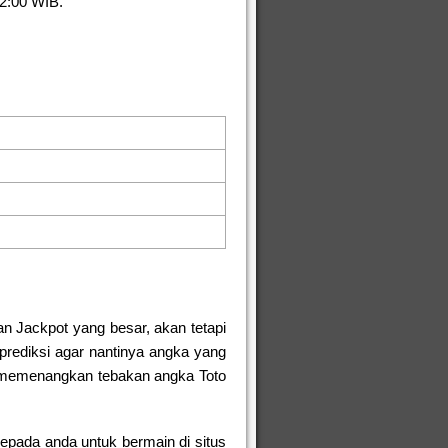
2:00 WIB.
n Jackpot yang besar, akan tetapi
prediksi agar nantinya angka yang
k memenangkan tebakan angka Toto
pada anda untuk bermain di situs