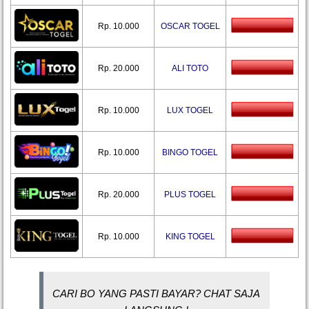
Rp. 10.000
OSCAR TOGEL
Rp. 20.000
ALI TOTO
Rp. 10.000
LUX TOGEL
Rp. 10.000
BINGO TOGEL
Rp. 20.000
PLUS TOGEL
Rp. 10.000
KING TOGEL
CARI BO YANG PASTI BAYAR? CHAT SAJA