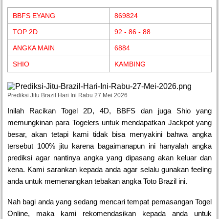
BBFS EYANG
869824
TOP 2D
92 - 86 - 88
ANGKA MAIN
6884
SHIO
KAMBING
Prediksi Jitu Brazil Hari Ini Rabu 27 Mei 2026
Inilah Racikan Togel 2D, 4D, BBFS dan juga Shio yang
memungkinan para Togelers untuk mendapatkan Jackpot yang
besar, akan tetapi kami tidak bisa menyakini bahwa angka
tersebut 100% jitu karena bagaimanapun ini hanyalah angka
prediksi agar nantinya angka yang dipasang akan keluar dan
kena. Kami sarankan kepada anda agar selalu gunakan feeling
anda untuk memenangkan tebakan angka Toto Brazil ini.
Nah bagi anda yang sedang mencari tempat pemasangan Togel
Online, maka kami rekomendasikan kepada anda untuk