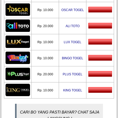
Rp. 10.000
OSCAR TOGEL
Rp. 20.000
ALI TOTO
Rp. 10.000
LUX TOGEL
Rp. 10.000
BINGO TOGEL
Rp. 20.000
PLUS TOGEL
Rp. 10.000
KING TOGEL
CARI BO YANG PASTI BAYAR? CHAT SAJA