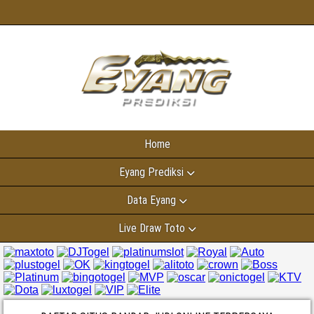
Home
Eyang Prediksi
Data Eyang
Live Draw Toto