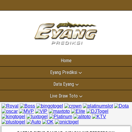
Home
Eyang Prediksi
Data Eyang
Live Draw Toto