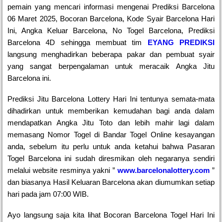
pemain yang mencari informasi mengenai Prediksi Barcelona
06 Maret 2025, Bocoran Barcelona, Kode Syair Barcelona Hari
Ini, Angka Keluar Barcelona, No Togel Barcelona, Prediksi
Barcelona 4D sehingga membuat tim
EYANG PREDIKSI
langsung menghadirkan beberapa pakar dan pembuat syair
yang sangat berpengalaman untuk meracaik Angka Jitu
Barcelona ini.
Prediksi Jitu Barcelona Lottery Hari Ini tentunya semata-mata
dihadirkan untuk memberikan kemudahan bagi anda dalam
mendapatkan Angka Jitu Toto dan lebih mahir lagi dalam
memasang Nomor Togel di Bandar Togel Online kesayangan
anda, sebelum itu perlu untuk anda ketahui bahwa Pasaran
Togel Barcelona ini sudah diresmikan oleh negaranya sendiri
melalui website resminya yakni ”
www.barcelonalottery.com
”
dan biasanya Hasil Keluaran Barcelona akan diumumkan setiap
hari pada jam 07:00 WIB.
Ayo langsung saja kita lihat Bocoran Barcelona Togel Hari Ini