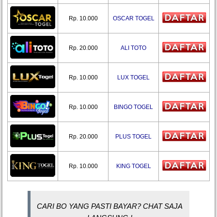
Rp. 10.000
OSCAR TOGEL
Rp. 20.000
ALI TOTO
Rp. 10.000
LUX TOGEL
Rp. 10.000
BINGO TOGEL
Rp. 20.000
PLUS TOGEL
Rp. 10.000
KING TOGEL
CARI BO YANG PASTI BAYAR? CHAT SAJA