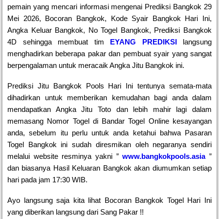
pemain yang mencari informasi mengenai Prediksi Bangkok 29
Mei 2026, Bocoran Bangkok, Kode Syair Bangkok Hari Ini,
Angka Keluar Bangkok, No Togel Bangkok, Prediksi Bangkok
4D sehingga membuat tim
EYANG PREDIKSI
langsung
menghadirkan beberapa pakar dan pembuat syair yang sangat
berpengalaman untuk meracaik Angka Jitu Bangkok ini.
Prediksi Jitu Bangkok Pools Hari Ini tentunya semata-mata
dihadirkan untuk memberikan kemudahan bagi anda dalam
mendapatkan Angka Jitu Toto dan lebih mahir lagi dalam
memasang Nomor Togel di Bandar Togel Online kesayangan
anda, sebelum itu perlu untuk anda ketahui bahwa Pasaran
Togel Bangkok ini sudah diresmikan oleh negaranya sendiri
melalui website resminya yakni ”
www.bangkokpools.asia
”
dan biasanya Hasil Keluaran Bangkok akan diumumkan setiap
hari pada jam 17:30 WIB.
Ayo langsung saja kita lihat Bocoran Bangkok Togel Hari Ini
yang diberikan langsung dari Sang Pakar !!