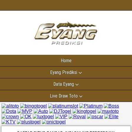
Home
Eyang Prediksi
Data Eyang
Live Draw Toto