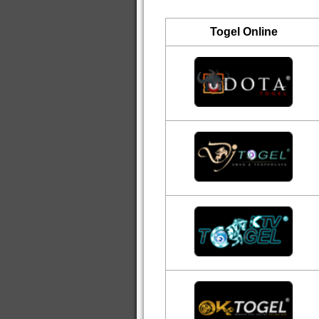
Togel Online