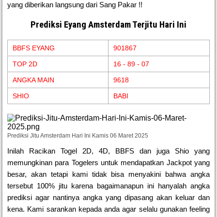
yang diberikan langsung dari Sang Pakar !!
Prediksi Eyang Amsterdam Terjitu Hari Ini
BBFS EYANG
901867
TOP 2D
16 - 89 - 07
ANGKA MAIN
9618
SHIO
BABI
Prediksi Jitu Amsterdam Hari Ini Kamis 06 Maret 2025
Inilah Racikan Togel 2D, 4D, BBFS dan juga Shio yang
memungkinan para Togelers untuk mendapatkan Jackpot yang
besar, akan tetapi kami tidak bisa menyakini bahwa angka
tersebut 100% jitu karena bagaimanapun ini hanyalah angka
prediksi agar nantinya angka yang dipasang akan keluar dan
kena. Kami sarankan kepada anda agar selalu gunakan feeling