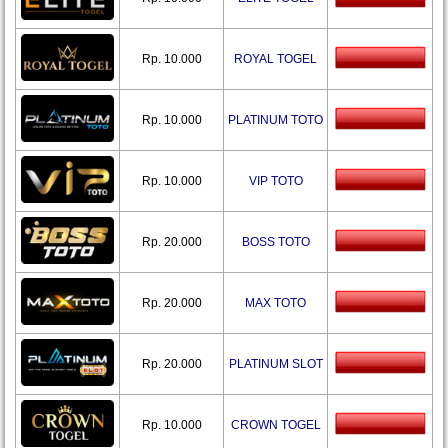
Rp. 10.000
ROYAL TOGEL
Rp. 10.000
PLATINUM TOTO
Rp. 10.000
VIP TOTO
Rp. 20.000
BOSS TOTO
Rp. 20.000
MAX TOTO
Rp. 20.000
PLATINUM SLOT
Rp. 10.000
CROWN TOGEL