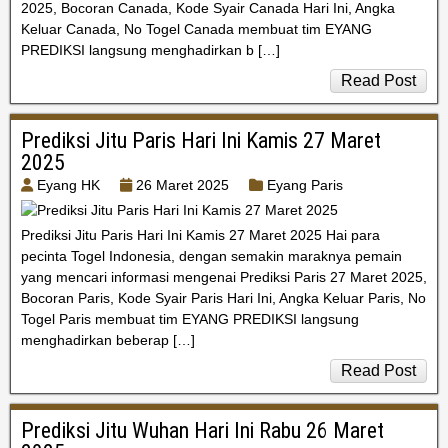
2025, Bocoran Canada, Kode Syair Canada Hari Ini, Angka
Keluar Canada, No Togel Canada membuat tim EYANG
PREDIKSI langsung menghadirkan b […]
Read Post
Prediksi Jitu Paris Hari Ini Kamis 27 Maret
2025
Eyang HK
26 Maret 2025
Eyang Paris
Prediksi Jitu Paris Hari Ini Kamis 27 Maret 2025 Hai para
pecinta Togel Indonesia, dengan semakin maraknya pemain
yang mencari informasi mengenai Prediksi Paris 27 Maret 2025,
Bocoran Paris, Kode Syair Paris Hari Ini, Angka Keluar Paris, No
Togel Paris membuat tim EYANG PREDIKSI langsung
menghadirkan beberap […]
Read Post
Prediksi Jitu Wuhan Hari Ini Rabu 26 Maret