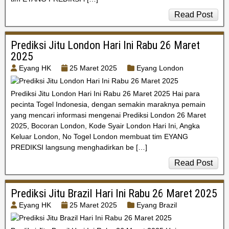
Read Post
Prediksi Jitu London Hari Ini Rabu 26 Maret
2025
Eyang HK
25 Maret 2025
Eyang London
Prediksi Jitu London Hari Ini Rabu 26 Maret 2025 Hai para
pecinta Togel Indonesia, dengan semakin maraknya pemain
yang mencari informasi mengenai Prediksi London 26 Maret
2025, Bocoran London, Kode Syair London Hari Ini, Angka
Keluar London, No Togel London membuat tim EYANG
PREDIKSI langsung menghadirkan be […]
Read Post
Prediksi Jitu Brazil Hari Ini Rabu 26 Maret 2025
Eyang HK
25 Maret 2025
Eyang Brazil