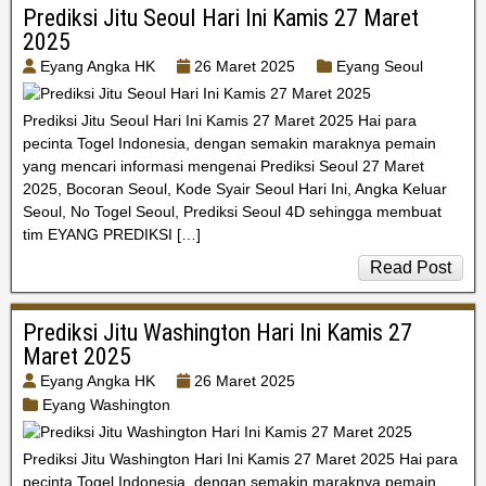
Prediksi Jitu Seoul Hari Ini Kamis 27 Maret
2025
Eyang Angka HK
26 Maret 2025
Eyang Seoul
Prediksi Jitu Seoul Hari Ini Kamis 27 Maret 2025 Hai para
pecinta Togel Indonesia, dengan semakin maraknya pemain
yang mencari informasi mengenai Prediksi Seoul 27 Maret
2025, Bocoran Seoul, Kode Syair Seoul Hari Ini, Angka Keluar
Seoul, No Togel Seoul, Prediksi Seoul 4D sehingga membuat
tim EYANG PREDIKSI […]
Read Post
Prediksi Jitu Washington Hari Ini Kamis 27
Maret 2025
Eyang Angka HK
26 Maret 2025
Eyang Washington
Prediksi Jitu Washington Hari Ini Kamis 27 Maret 2025 Hai para
pecinta Togel Indonesia, dengan semakin maraknya pemain