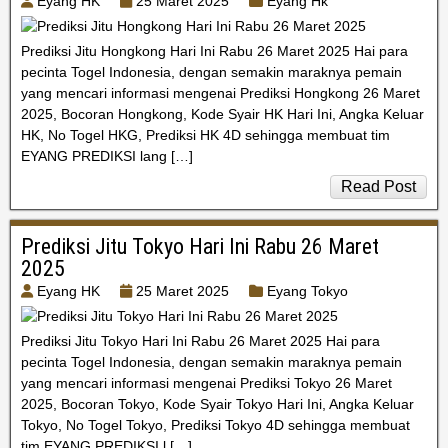
Eyang HK
25 Maret 2025
Eyang Hk
Prediksi Jitu Hongkong Hari Ini Rabu 26 Maret 2025 Hai para
pecinta Togel Indonesia, dengan semakin maraknya pemain
yang mencari informasi mengenai Prediksi Hongkong 26 Maret
2025, Bocoran Hongkong, Kode Syair HK Hari Ini, Angka Keluar
HK, No Togel HKG, Prediksi HK 4D sehingga membuat tim
EYANG PREDIKSI lang […]
Read Post
Prediksi Jitu Tokyo Hari Ini Rabu 26 Maret
2025
Eyang HK
25 Maret 2025
Eyang Tokyo
Prediksi Jitu Tokyo Hari Ini Rabu 26 Maret 2025 Hai para
pecinta Togel Indonesia, dengan semakin maraknya pemain
yang mencari informasi mengenai Prediksi Tokyo 26 Maret
2025, Bocoran Tokyo, Kode Syair Tokyo Hari Ini, Angka Keluar
Tokyo, No Togel Tokyo, Prediksi Tokyo 4D sehingga membuat
tim EYANG PREDIKSI l […]