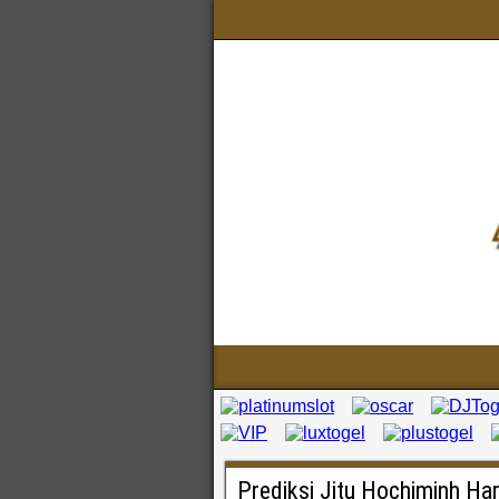
Prediksi Jitu Hochiminh Har