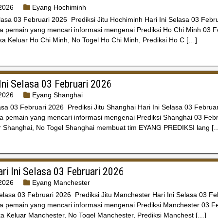
2026
Eyang Hochiminh
Prediksi Jitu Hochiminh Hari Ini Selasa 03 Febr
 pemain yang mencari informasi mengenai Prediksi Ho Chi Minh 03 F
gka Keluar Ho Chi Minh, No Togel Ho Chi Minh, Prediksi Ho C […]
 Ini Selasa 03 Februari 2026
2026
Eyang Shanghai
Prediksi Jitu Shanghai Hari Ini Selasa 03 Februa
 pemain yang mencari informasi mengenai Prediksi Shanghai 03 Febr
uar Shanghai, No Togel Shanghai membuat tim EYANG PREDIKSI lang [
ri Ini Selasa 03 Februari 2026
2026
Eyang Manchester
Prediksi Jitu Manchester Hari Ini Selasa 03 Fe
 pemain yang mencari informasi mengenai Prediksi Manchester 03 Fe
ka Keluar Manchester, No Togel Manchester, Prediksi Manchest […]