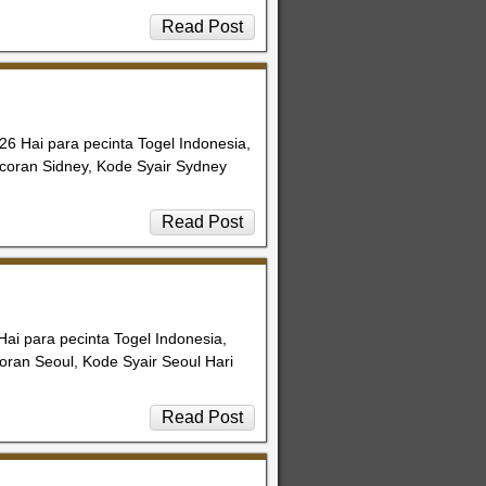
Read Post
026 Hai para pecinta Togel Indonesia,
coran Sidney, Kode Syair Sydney
Read Post
 Hai para pecinta Togel Indonesia,
ran Seoul, Kode Syair Seoul Hari
Read Post