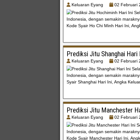
Keluaran Eyang
02 Februari 
Indonesia, dengan semakin maraknya
Kode Syair Ho Chi Minh Hari Ini, An
Prediksi Jitu Shanghai Hari
Keluaran Eyang
02 Februari 
Indonesia, dengan semakin maraknya
Syair Shanghai Hari Ini, Angka Kel
Prediksi Jitu Manchester Ha
Keluaran Eyang
02 Februari 
Indonesia, dengan semakin maraknya
Kode Syair Manchester Hari Ini, Ang