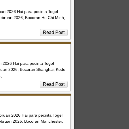
uari 2026 Hai para pecinta Togel
ebruari 2026, Bocoran Ho Chi Minh,
Read Post
ri 2026 Hai para pecinta Togel
uari 2026, Bocoran Shanghai, Kode
…]
Read Post
bruari 2026 Hai para pecinta Togel
bruari 2026, Bocoran Manchester,