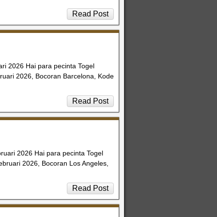
Read Post
ari 2026 Hai para pecinta Togel
ruari 2026, Bocoran Barcelona, Kode
Read Post
bruari 2026 Hai para pecinta Togel
bruari 2026, Bocoran Los Angeles,
Read Post