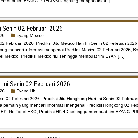
s membuat tim EYANG PREDIKSI langsung menghadirkan […]
ni Senin 02 Februari 2026
026
Eyang Mexico
Prediksi Jitu Mexico Hari Ini Senin 02 Februari 2026
g mencari informasi mengenai Prediksi Mexico 02 Februari 2026, Bo
ogel Mexico, Prediksi Mexico 4D sehingga membuat tim EYAN […]
 Ini Senin 02 Februari 2026
026
Eyang Hk
Prediksi Jitu Hongkong Hari Ini Senin 02 Februar
a pemain yang mencari informasi mengenai Prediksi Hongkong 02 Feb
ar HK, No Togel HKG, Prediksi HK 4D sehingga membuat tim EYANG PR