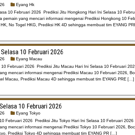
026
Eyang Hk
Prediksi Jitu Hongkong Hari Ini Selasa 10 Febru
a pemain yang mencari informasi mengenai Prediksi Hongkong 10 Feb
ar HK, No Togel HKG, Prediksi HK 4D sehingga membuat tim EYANG PR
i Selasa 10 Februari 2026
026
Eyang Macau
Prediksi Jitu Macau Hari Ini Selasa 10 Februari 202
ng mencari informasi mengenai Prediksi Macau 10 Februari 2026, B
Togel Macau, Prediksi Macau 4D sehingga membuat tim EYANG PRE […]
i Selasa 10 Februari 2026
026
Eyang Tokyo
Prediksi Jitu Tokyo Hari Ini Selasa 10 Februari 2026
g mencari informasi mengenai Prediksi Tokyo 10 Februari 2026, Boco
Tokyo, Prediksi Tokyo 4D sehingga membuat tim EYANG PR […]