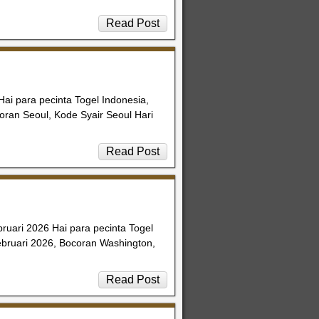
Read Post
 Hai para pecinta Togel Indonesia,
ran Seoul, Kode Syair Seoul Hari
Read Post
bruari 2026 Hai para pecinta Togel
bruari 2026, Bocoran Washington,
Read Post