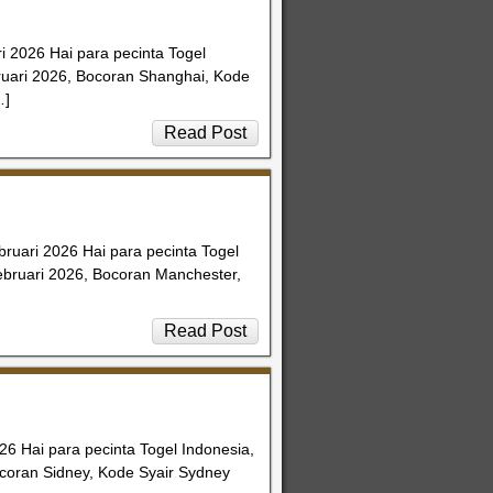
ri 2026 Hai para pecinta Togel
uari 2026, Bocoran Shanghai, Kode
…]
Read Post
bruari 2026 Hai para pecinta Togel
bruari 2026, Bocoran Manchester,
Read Post
026 Hai para pecinta Togel Indonesia,
coran Sidney, Kode Syair Sydney