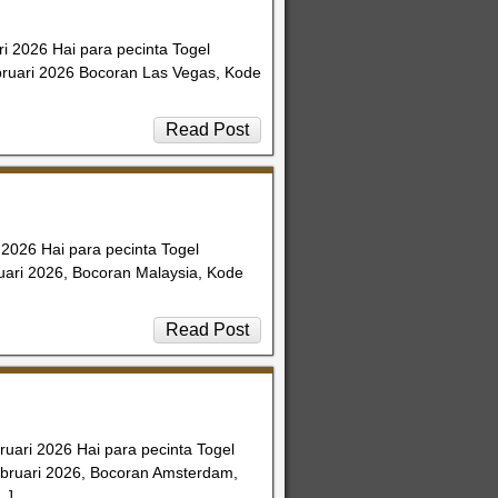
ri 2026 Hai para pecinta Togel
bruari 2026 Bocoran Las Vegas, Kode
Read Post
i 2026 Hai para pecinta Togel
uari 2026, Bocoran Malaysia, Kode
Read Post
ruari 2026 Hai para pecinta Togel
bruari 2026, Bocoran Amsterdam,
…]