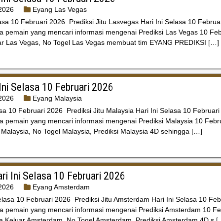
2026
Eyang Las Vegas
Prediksi Jitu Lasvegas Hari Ini Selasa 10 Februa
 pemain yang mencari informasi mengenai Prediksi Las Vegas 10 Fe
luar Las Vegas, No Togel Las Vegas membuat tim EYANG PREDIKSI […]
 Ini Selasa 10 Februari 2026
2026
Eyang Malaysia
Prediksi Jitu Malaysia Hari Ini Selasa 10 Februar
 pemain yang mencari informasi mengenai Prediksi Malaysia 10 Febr
r Malaysia, No Togel Malaysia, Prediksi Malaysia 4D sehingga […]
ri Ini Selasa 10 Februari 2026
2026
Eyang Amsterdam
Prediksi Jitu Amsterdam Hari Ini Selasa 10 Feb
a pemain yang mencari informasi mengenai Prediksi Amsterdam 10 Fe
ka Keluar Amsterdam, No Togel Amsterdam, Prediksi Amsterdam 4D s [