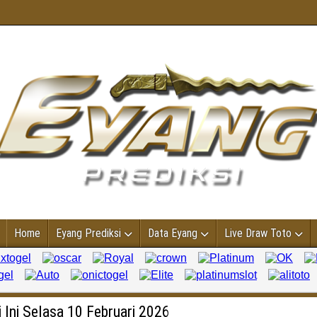
Home
Eyang Prediksi
Data Eyang
Live Draw Toto
 Ini Selasa 10 Februari 2026