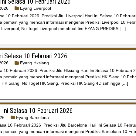
 Ini Selasa 10 Februari 2026
2026
Eyang Liverpool
Prediksi Jitu Liverpool Hari Ini Selasa 10 Februa
 pemain yang mencari informasi mengenai Prediksi Liverpool 10 Febru
uar Liverpool, No Togel Liverpool membuat tim EYANG PREDIKS […]
Ini Selasa 10 Februari 2026
2026
Eyang Hksiang
Prediksi Jitu Hksiang Hari Ini Selasa 10 Februari 
 pemain yang mencari informasi mengenai Prediksi HK Siang 10 Febr
ar HK Siang, No Togel HK Siang, Prediksi HK Siang 4D sehingga […]
i Ini Selasa 10 Februari 2026
026
Eyang Barcelona
Prediksi Jitu Barcelona Hari Ini Selasa 10 Febru
 pemain yang mencari informasi mengenai Prediksi Barcelona 10 Feb