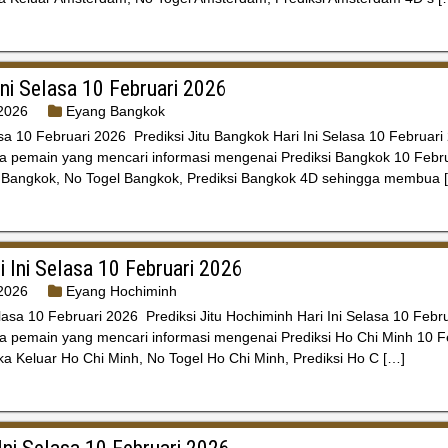
Ini Selasa 10 Februari 2026
2026
Eyang Bangkok
Prediksi Jitu Bangkok Hari Ini Selasa 10 Februari
a pemain yang mencari informasi mengenai Prediksi Bangkok 10 Febr
ar Bangkok, No Togel Bangkok, Prediksi Bangkok 4D sehingga membua 
i Ini Selasa 10 Februari 2026
2026
Eyang Hochiminh
Prediksi Jitu Hochiminh Hari Ini Selasa 10 Febr
 pemain yang mencari informasi mengenai Prediksi Ho Chi Minh 10 F
gka Keluar Ho Chi Minh, No Togel Ho Chi Minh, Prediksi Ho C […]