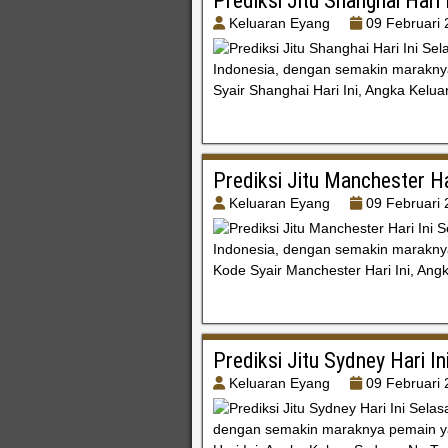
Prediksi Jitu Shanghai Hari
Keluaran Eyang
09 Februari 
Indonesia, dengan semakin maraknya
Syair Shanghai Hari Ini, Angka Kel
Prediksi Jitu Manchester Ha
Keluaran Eyang
09 Februari 
Indonesia, dengan semakin maraknya
Kode Syair Manchester Hari Ini, Ang
Prediksi Jitu Sydney Hari I
Keluaran Eyang
09 Februari 
dengan semakin maraknya pemain ya